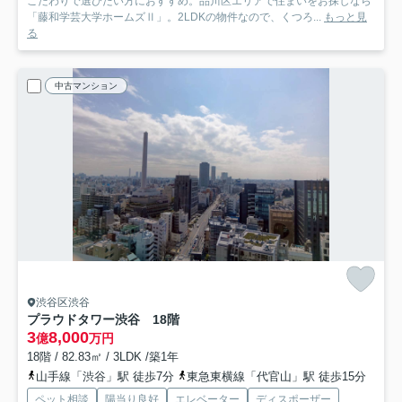
こだわりで選びたい方におすすめ。品川区エリアで住まいをお探しなら
「藤和学芸大学ホームズⅡ」。2LDKの物件なので、くつろ...
もっと見
る
中古マンション
渋谷区渋谷
プラウドタワー渋谷 18階
3
8,000
億
万円
18階 / 82.83㎡ / 3LDK /築1年
山手線「渋谷」駅 徒歩7分
東急東横線「代官山」駅 徒歩15分
ペット相談
陽当り良好
エレベーター
ディスポーザー