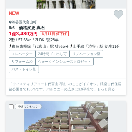
NEW
渋谷区代官山町
8/6 価格変更 輿石
1
3,480
億
万円
6月11日 値下げ
2階 / 57.68㎡ / 2LDK /築28年
東急東横線「代官山」駅 徒歩5分
山手線「渋谷」駅 徒歩11分
エレベーター
24時間ゴミ出し可
リノベーション済
リフォーム済
ウォークインシューズクロゼット
バス・トイレ別
「ウィスティリアコート代官山 2階」のここがイチオシ。猿楽古代住居
跡公園まで186mです。バルコニーの広さは3.9平米で...
もっと見る
中古マンション