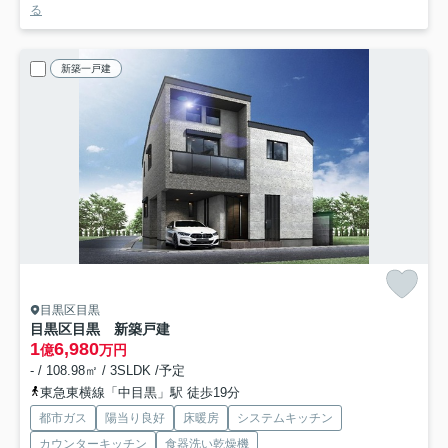
る
新築一戸建
目黒区目黒
目黒区目黒 新築戸建
1
6,980
億
万円
- / 108.98㎡ / 3SLDK /予定
東急東横線「中目黒」駅 徒歩19分
都市ガス
陽当り良好
床暖房
システムキッチン
カウンターキッチン
食器洗い乾燥機