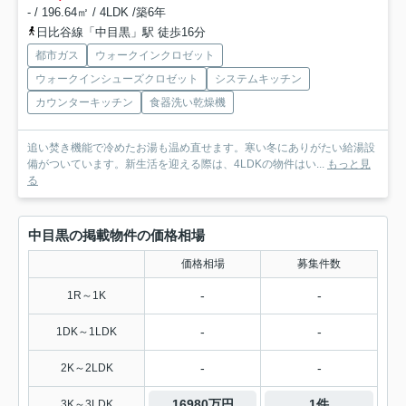
- / 196.64㎡ / 4LDK /築6年
日比谷線「中目黒」駅 徒歩16分
都市ガス
ウォークインクロゼット
ウォークインシューズクロゼット
システムキッチン
カウンターキッチン
食器洗い乾燥機
追い焚き機能で冷めたお湯も温め直せます。寒い冬にありがたい給湯設
備がついています。新生活を迎える際は、4LDKの物件はい...
もっと見
る
中目黒の掲載物件の価格相場
価格相場
募集件数
-
-
1R～1K
-
-
1DK～1LDK
-
-
2K～2LDK
16980万円
1件
3K～3LDK