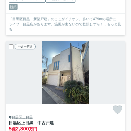
新築
「目黒区目黒 新築戸建」のここがイチオシ。歩いて479mの場所に、
ライフ下目黒店があります。温風が出ないので乾燥しずらく...
もっと見
る
中古一戸建
目黒区上目黒
目黒区上目黒 中古戸建
5
2,800
億
万円