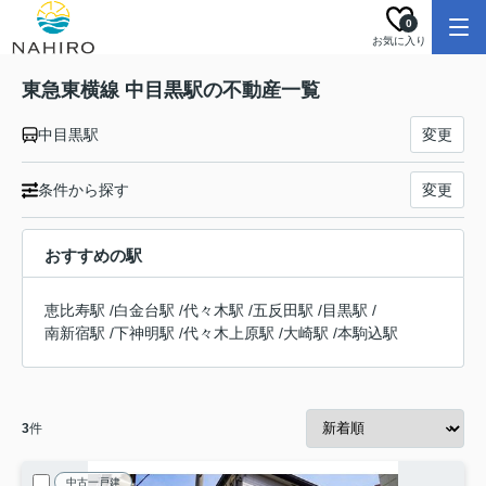
0
お気に入り
東急東横線 中目黒駅の不動産一覧
中目黒駅
変更
条件から探す
変更
おすすめの駅
恵比寿駅
/
白金台駅
/
代々木駅
/
五反田駅
/
目黒駅
/
南新宿駅
/
下神明駅
/
代々木上原駅
/
大崎駅
/
本駒込駅
3
件
中古一戸建