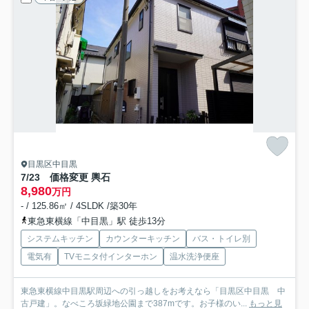
目黒区中目黒
7/23 価格変更 輿石
8,980
万円
- / 125.86㎡ / 4SLDK /築30年
東急東横線「中目黒」駅 徒歩13分
システムキッチン
カウンターキッチン
バス・トイレ別
電気有
TVモニタ付インターホン
温水洗浄便座
東急東横線中目黒駅周辺への引っ越しをお考えなら「目黒区中目黒 中
古戸建」。なべころ坂緑地公園まで387mです。お子様のい...
もっと見