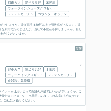
都市ガス
陽当り良好
床暖房
ウォークインシューズクロゼット
システムキッチン
カウンターキッチン
がでしょうか。建物面積は30坪以上で開放感があります。建
生活を新築で始めませんか。当社で不動産を探しませんか。新し
ご検討くださいませ。
新築
都市ガス
陽当り良好
床暖房
ウォークインクロゼット
システムキッチン
食器洗い乾燥機
マイホームは思い切って新築の戸建てはいかがでしょうか。こ
機能付きの浴室です。目黒区での暮らしは非常に快適なので、
ば、当社にお任せください。