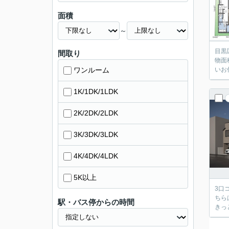
面積
～
目黒
間取り
物面
ワンルーム
いお
1K/1DK/1LDK
2K/2DK/2LDK
3K/3DK/3LDK
4K/4DK/4LDK
5K以上
3口
ちら
駅・バス停からの時間
きっ