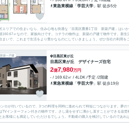
東急東横線
「
学芸大学
」駅 徒歩5分
区エリアでの住まいなら、住み心地も快適な「目黒区鷹番1丁目 新築戸建」はいか
積160.67㎡なので、家族向けです。コチラの物件は、新築の戸建て物件です。新
住まいで、これまで生活をより豊かなものにしていきましょう。ぜひ当社の利用を
新築一戸建
目黒区
東が丘
目黒区東が丘 デザイナーズ住宅
2
7,980
億
万円
- / 169.62㎡ / 4LDK /予定 /2階建
東急東横線
「
学芸大学
」駅 徒歩19分
コンロが付いているので、3つの料理を同時に進められて時短につながります。夢の
はTVインターフォン付きの物件です。さし湯をせずに沸かし直すことができる追焚
とお客様にも満足していただけるでしょう。不動産の購入を検討しているのであれ