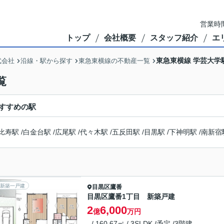
営業時間
トップ
会社概要
スタッフ紹介
エ
東急東横線 学芸大学
式会社
沿線・駅から探す
東急東横線の不動産一覧
覧
すすめの駅
比寿駅
/
白金台駅
/
広尾駅
/
代々木駅
/
五反田駅
/
目黒駅
/
下神明駅
/
南新宿
新築一戸建
目黒区
鷹番
目黒区鷹番1丁目 新築戸建
2
6,000
億
万円
- / 160.67㎡ / 3SLDK /予定 /3階建