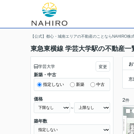
【公式】都心・城南エリアの不動産のことならNAHIRO株
東急東横線 学芸大学駅の不動産一
お
学芸大学
変更
新築・中古
恵
指定しない
新築
中古
価格
2
件
～
築年数