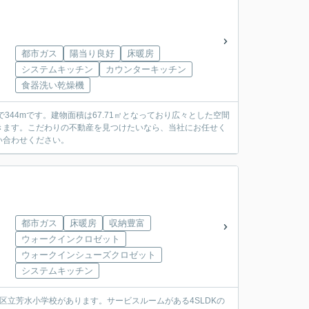
都市ガス
陽当り良好
床暖房
システムキッチン
カウンターキッチン
食器洗い乾燥機
44mです。建物面積は67.71㎡となっており広々とした空間
きます。こだわりの不動産を見つけたいなら、当社にお任せく
い合わせください。
都市ガス
床暖房
収納豊富
ウォークインクロゼット
ウォークインシューズクロゼット
システムキッチン
区立芳水小学校があります。サービスルームがある4SLDKの