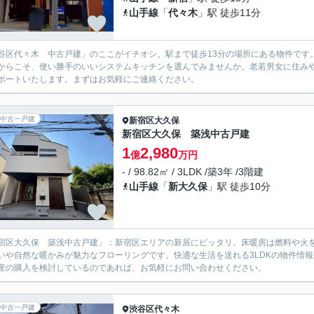
山手線
「
代々木
」駅 徒歩11分
谷区代々木 中古戸建」のここがイチオシ。駅まで徒歩13分の場所にある物件です
からこそ、使い勝手のいいシステムキッチンを選んでみませんか。老若男女に住み
ポートいたします。まずはお気軽にご連絡ください。
中古一戸建
新宿区
大久保
新宿区大久保 築浅中古戸建
1
2,980
億
万円
- / 98.82㎡ / 3LDK /築3年 /3階建
山手線
「
新大久保
」駅 徒歩10分
宿区大久保 築浅中古戸建」：新宿区エリアの新居にピッタリ。床暖房は燃料や火
いや自然な暖かみが魅力なフローリングです。快適な生活を送れる3LDKの物件情
産の購入を検討しているのであれば、お気軽にお問い合わせください。
中古一戸建
渋谷区
代々木