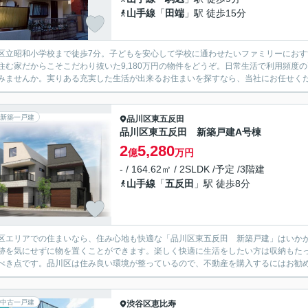
山手線
「
田端
」駅 徒歩15分
区立昭和小学校まで徒歩7分。子どもを安心して学校に通わせたいファミリーにお
住む家だからこそこだわり抜いた9,180万円の物件をどうぞ。日常生活で利用頻度
みませんか。実りある充実した生活が出来るお住まいを探すなら、当社にお任せくださ
新築一戸建
品川区
東五反田
品川区東五反田 新築戸建A号棟
2
5,280
億
万円
- / 164.62㎡ / 2SLDK /予定 /3階建
山手線
「
五反田
」駅 徒歩8分
区エリアでの住まいなら、住み心地も快適な「品川区東五反田 新築戸建」はいかが
跡を気にせずに物を置くことができます。楽しく快適に生活をしたい方は収納もたっ
べき点です。品川区は住み良い環境が整っているので、不動産を購入するにはお勧
中古一戸建
渋谷区
恵比寿