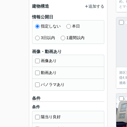
め。
建物構造
追加する
とマ
情報公開日
指定しない
本日
3日以内
1週間以内
画像・動画あり
画像あり
動画あり
港区
億4
連絡
パノラマあり
条件
条件
陽当り良好