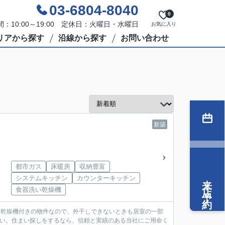
03-6804-8040
0
：10:00～19:00 定休日：火曜日・水曜日
お気に入り
リアから探す
沿線から探す
お問い合わせ
新築
都市ガス
床暖房
収納豊富
来店予約
システムキッチン
カウンターキッチン
食器洗い乾燥機
浴室乾燥機付きの物件なので、外干しできないときも居室の一部
さい。住まい探しをするなら、信頼と実績のある当社にご用命く