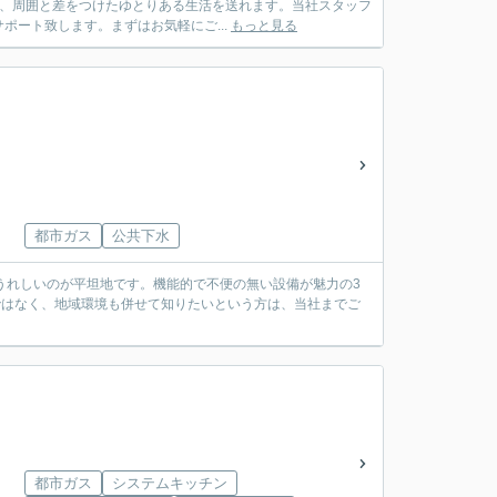
ら、周囲と差をつけたゆとりある生活を送れます。当社スタッフ
ート致します。まずはお気軽にご...
もっと見る
都市ガス
公共下水
うれしいのが平坦地です。機能的で不便の無い設備が魅力の3
けではなく、地域環境も併せて知りたいという方は、当社までご
都市ガス
システムキッチン