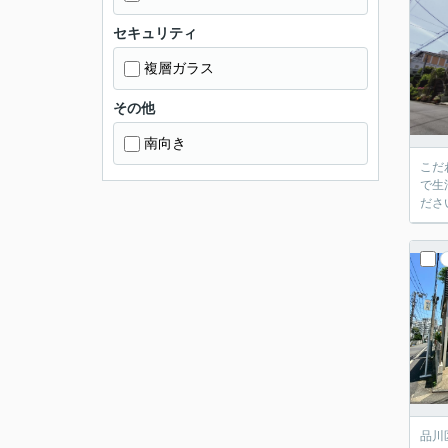
セキュリティ
複層ガラス
その他
南向き
こだ
で生
ださ
品川