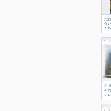
文京
永く
んで
品川
ので
する