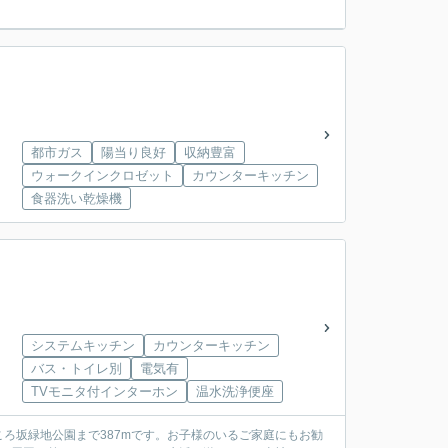
。
都市ガス
陽当り良好
収納豊富
ウォークインクロゼット
カウンターキッチン
食器洗い乾燥機
システムキッチン
カウンターキッチン
バス・トイレ別
電気有
TVモニタ付インターホン
温水洗浄便座
ろ坂緑地公園まで387mです。お子様のいるご家庭にもお勧