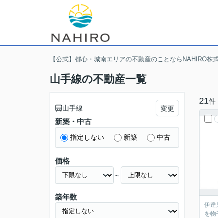
【公式】都心・城南エリアの不動産のことならNAHIRO株
山手線の不動産一覧
21
件
山手線
変更
新築・中古
指定しない
新築
中古
価格
～
築年数
伊達
を物