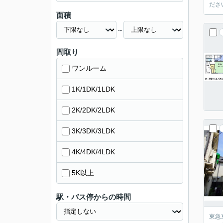
ださ
面積
～
間取り
ワンルーム
1K/1DK/1LDK
2K/2DK/2LDK
3K/3DK/3LDK
4K/4DK/4LDK
5K以上
駅・バス停からの時間
東急