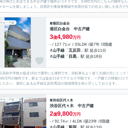
伸び伸びと生活できる中古戸建て物件がコチラです。9,980万円のこちらの物件な
イホームを探しましょう。目黒区や東急東横線中目黒付近での住まい探しを全力でサポ
中古一戸建
港区
白金台
港区白金台 中古戸建
3
4,980
億
万円
- / 127.71㎡ / 3SLDK /築7年 /3階建
山手線
「
五反田
」駅 徒歩11分
山手線
「
目黒
」駅 徒歩18分
立高松中学校が徒歩16分で通学にも便利です。自転車をよく使う主婦の方にとって
,980万円の物件です。駅までは徒歩11分でアクセス可能です。一戸建ての情報だ
ください。港区にある山手線五反田周辺の地域環境を知り尽くしております。
中古一戸建
渋谷区
代々木
渋谷区代々木 中古戸建
2
9,800
億
万円
- / 92.74㎡ / 4LDK /築23年 /3階建
山手線
「
新宿
」駅 徒歩13分