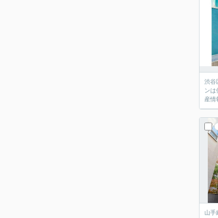
渋谷
ンは
産情
山手