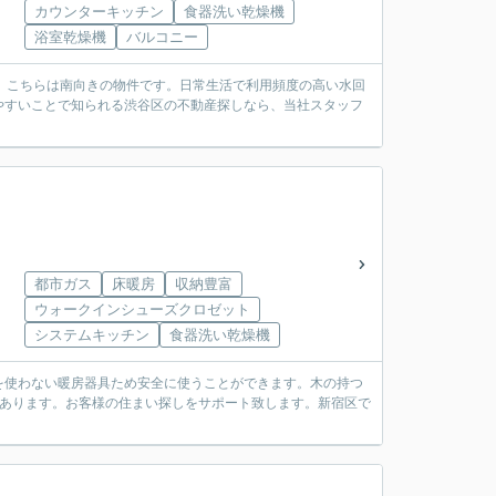
カウンターキッチン
食器洗い乾燥機
浴室乾燥機
バルコニー
。こちらは南向きの物件です。日常生活で利用頻度の高い水回
やすいことで知られる渋谷区の不動産探しなら、当社スタッフ
都市ガス
床暖房
収納豊富
ウォークインシューズクロゼット
システムキッチン
食器洗い乾燥機
を使わない暖房器具ため安全に使うことができます。木の持つ
報あります。お客様の住まい探しをサポート致します。新宿区で