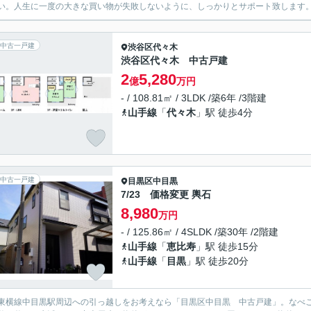
い。人生に一度の大きな買い物が失敗しないように、しっかりとサポート致します
中古一戸建
渋谷区
代々木
渋谷区代々木 中古戸建
2
5,280
億
万円
- / 108.81㎡ / 3LDK /築6年 /3階建
山手線
「
代々木
」駅 徒歩4分
中古一戸建
目黒区
中目黒
7/23 価格変更 輿石
8,980
万円
- / 125.86㎡ / 4SLDK /築30年 /2階建
山手線
「
恵比寿
」駅 徒歩15分
山手線
「
目黒
」駅 徒歩20分
東横線中目黒駅周辺への引っ越しをお考えなら「目黒区中目黒 中古戸建」。なべこ