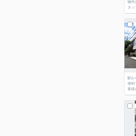
物件
タッ
駅か
便利
客様