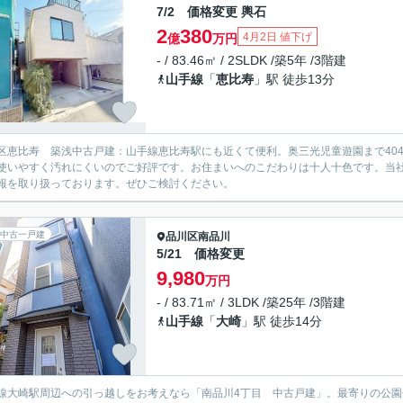
7/2 価格変更 輿石
2
380
4月2日 値下げ
億
万円
- / 83.46㎡ / 2SLDK /築5年 /3階建
山手線
「
恵比寿
」駅 徒歩13分
区恵比寿 築浅中古戸建：山手線恵比寿駅にも近くて便利。奥三光児童遊園まで404
使いやすく汚れにくいのでご好評です。お住まいへのこだわりは十人十色です。当
報を取り扱っております。ぜひご検討ください。
中古一戸建
品川区
南品川
5/21 価格変更
9,980
万円
- / 83.71㎡ / 3LDK /築25年 /3階建
山手線
「
大崎
」駅 徒歩14分
線大崎駅周辺への引っ越しをお考えなら「南品川4丁目 中古戸建」。最寄りの公園