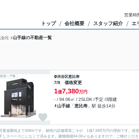
営業時間
トップ
会社概要
スタッフ紹介
エ
山手線の不動産一覧
式会社
新築一戸建
渋谷区
恵比寿
7/9 価格変更
1
7,380
億
万円
- / 94.06㎡ / 2SLDK /予定 /3階建
山手線
「
恵比寿
」駅 徒歩14分
児童遊園地まで306mです。納得の設備環境こそが、1億7,680万円の理由です。
干しスペースにしなくて済みます。建物面積94.06㎡もありますので、ご検討くだ