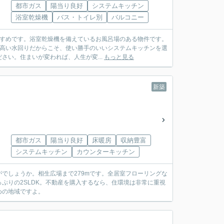
都市ガス
陽当り良好
システムキッチン
浴室乾燥機
バス・トイレ別
バルコニー
すすめです。浴室乾燥機を備えているお風呂場のある物件です。
の高い水回りだからこそ、使い勝手のいいシステムキッチンを選
い。住まいが変われば、人生が変...
もっと見る
新築
都市ガス
陽当り良好
床暖房
収納豊富
システムキッチン
カウンターキッチン
でしょうか。相生広場まで279mです。全居室フローリングな
ぷりの2SLDK。不動産を購入するなら、住環境は非常に重視
めの地域ですよ。