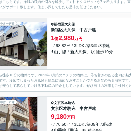
はこちらです。洋服の収納の悩みを解決してくれるクロゼットが3ヶ所あります。
フがサポート致します。住まい探しでしたら是非お任せください。
中古一戸建
新宿区
大久保
新宿区大久保 中古戸建
1
2,980
億
万円
- / 98.82㎡ / 3LDK /築3年 /3階建
山手線
「
新大久保
」駅 徒歩10分
ら徒歩10分の物件です。2023年3月築のコチラの物件は、落ち着きのある室内が
です。冷めてしまったお風呂も簡単に温めなおすことができる追焚のある浴室です
が安心して暮らしていける不動産の紹介をしています。ぜひ当社の利用をご検討く
中古一戸建
文京区
本駒込
文京区本駒込 中古戸建
9,180
万円
- / 76.50㎡ / 3LDK /築35年 /3階建
山手線
「
駒込
」駅 徒歩9分