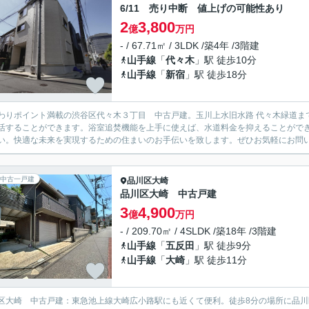
6/11 売り中断 値上げの可能性あり
2
3,800
億
万円
- / 67.71㎡ / 3LDK /築4年 /3階建
山手線
「
代々木
」駅 徒歩10分
山手線
「
新宿
」駅 徒歩18分
わりポイント満載の渋谷区代々木３丁目 中古戸建。玉川上水旧水路 代々木緑道まで3
活することができます。浴室追焚機能を上手に使えば、水道料金を抑えることがで
い。快適な未来を実現するための住まいのお手伝いを致します。ぜひお気軽にお問
中古一戸建
品川区
大崎
品川区大崎 中古戸建
3
4,900
億
万円
- / 209.70㎡ / 4SLDK /築18年 /3階建
山手線
「
五反田
」駅 徒歩9分
山手線
「
大崎
」駅 徒歩11分
区大崎 中古戸建：東急池上線大崎広小路駅にも近くて便利。徒歩8分の場所に品川