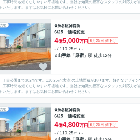
、工事時間も短くなりやすい平坦地です。当社は知識の豊富なスタッフの対応力が
トいたします。まずはお気軽にお問い合わせください。
売地
渋谷区
神宮前
6/25 価格変更
4
5,000
6月25日 値下げ
億
万円
- / 110.25㎡ / -
山手線
「
原宿
」駅 徒歩12分
一丁目公園まで302mです。110.25㎡(実測)の土地面積があります。好きなデ
、工事時間も短くなりやすい平坦地です。当社は知識の豊富なスタッフの対応力が
トいたします。まずはお気軽にお問い合わせください。
売地
渋谷区
神宮前
6/25 価格変更
4
4,800
6月25日 値下げ
億
万円
- / 110.25㎡ / -
山手線
「
原宿
」駅 徒歩12分