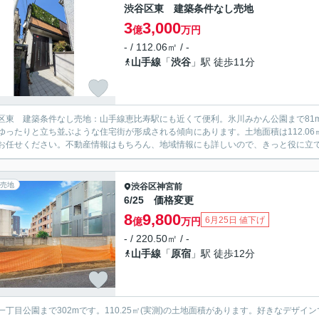
渋谷区東 建築条件なし売地
3
3,000
億
万円
- / 112.06㎡ / -
山手線
「
渋谷
」駅 徒歩11分
区東 建築条件なし売地：山手線恵比寿駅にも近くて便利。氷川みかん公園まで81
ゆったりと立ち並ぶような住宅街が形成される傾向にあります。土地面積は112.06
お任せください。不動産情報はもちろん、地域情報にも詳しいので、きっと役に立
売地
渋谷区
神宮前
6/25 価格変更
8
9,800
6月25日 値下げ
億
万円
- / 220.50㎡ / -
山手線
「
原宿
」駅 徒歩12分
一丁目公園まで302mです。110.25㎡(実測)の土地面積があります。好きなデ