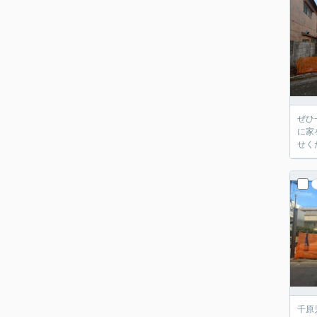
ぜひ
に家
せく
千原