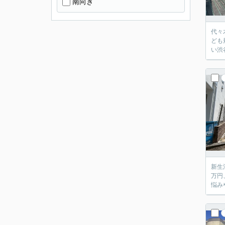
南向き
代々
ども
い渋
新生
万円
悩み