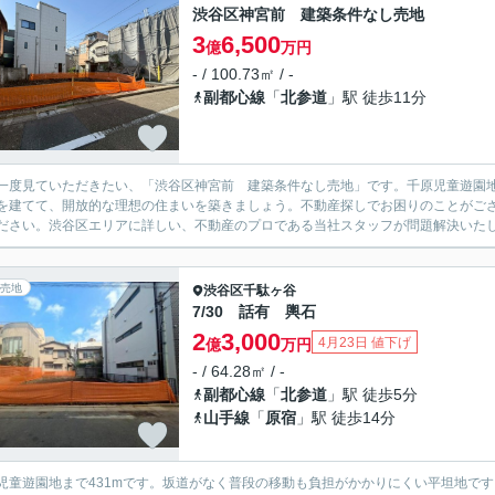
渋谷区神宮前 建築条件なし売地
3
6,500
億
万円
- / 100.73㎡ / -
副都心線
「
北参道
」駅 徒歩11分
一度見ていただきたい、「渋谷区神宮前 建築条件なし売地」です。千原児童遊園地
を建てて、開放的な理想の住まいを築きましょう。不動産探しでお困りのことがご
ださい。渋谷区エリアに詳しい、不動産のプロである当社スタッフが問題解決いた
売地
渋谷区
千駄ヶ谷
7/30 話有 輿石
2
3,000
4月23日 値下げ
億
万円
- / 64.28㎡ / -
副都心線
「
北参道
」駅 徒歩5分
山手線
「
原宿
」駅 徒歩14分
児童遊園地まで431mです。坂道がなく普段の移動も負担がかかりにくい平坦地です