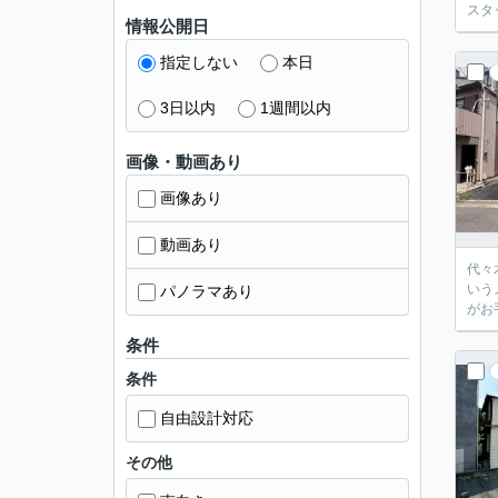
スタ
情報公開日
指定しない
本日
3日以内
1週間以内
画像・動画あり
画像あり
動画あり
代々
いう
パノラマあり
がお
条件
条件
自由設計対応
その他