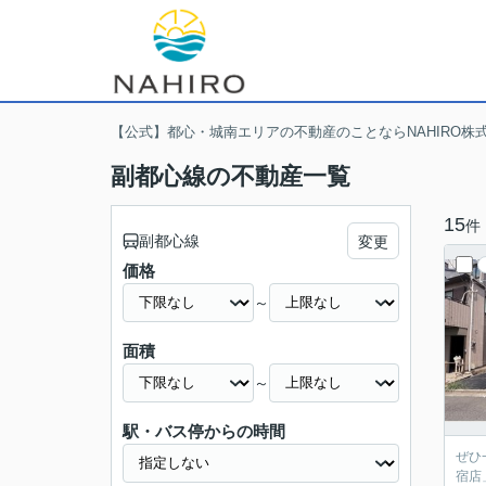
【公式】都心・城南エリアの不動産のことならNAHIRO株
副都心線の不動産一覧
15
件
副都心線
変更
価格
～
面積
～
駅・バス停からの時間
ぜひ
宿店