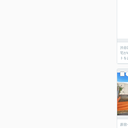
渋谷
宅が
トを
原宿