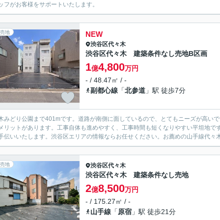
ッフがお客様をサポートいたします。
売地
NEW
渋谷区
代々木
渋谷区代々木 建築条件なし売地B区画
1
4,800
億
万円
- / 48.47㎡ / -
副都心線
「
北参道
」駅 徒歩7分
木みどり公園まで401mです。道路が南側に面しているので、とてもニーズが高い
メリットがあります。工事自体も進めやすく、工事時間も短くなりやすい平坦地で
手伝いいたします。渋谷区エリアの情報ならお任せください。お薦めの山手線代々
売地
渋谷区
代々木
渋谷区代々木 建築条件なし売地
2
8,500
億
万円
- / 175.27㎡ / -
山手線
「
原宿
」駅 徒歩21分