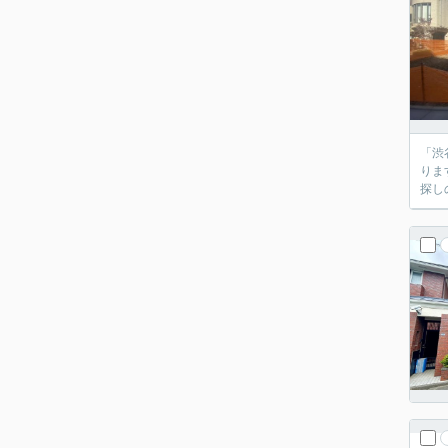
「渋
りま
探し