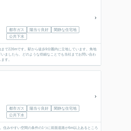
都市ガス
陽当り良好
閑静な住宅地
公共下水
まで226mです。駅から徒歩9分圏内に立地しています。角地
ざいましたら、どのような些細なことでも当社までお問い合わ
します。
都市ガス
陽当り良好
閑静な住宅地
公共下水
。住みやすい空間の条件の1つに前面道路が6m以上あるところ