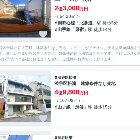
2
3,000
億
万円
- / 64.28㎡ / -
副都心線
「
北参道
」駅 徒歩5分
山手線
「
原宿
」駅 徒歩14分
谷区千駄ヶ谷３丁目 建築条件なし売地 」のここがイチオシ。千原児童遊園地まで4
す。新しい住まいをお考えの方に、好条件の住宅用地はこちらです。当社は迅速な
のお手伝いは当社にお任せください。ご連絡をお待ちしております。
売地
渋谷区
松濤
渋谷区松濤 建築条件なし売地
4
9,800
億
万円
- / 107.09㎡ / -
山手線
「
渋谷
」駅 徒歩15分
売地
渋谷区
東