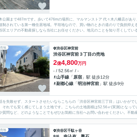
木公園まで487mです。歩いて476mの場所に、マルマンストア 代々木八幡店が
規制されている第一種住居地域。平坦地なので、買い物のときの道のりで負担抑え
谷区エリアの不動産探しなら当社にお任せください。地元のことを知り尽くしているの
売地
渋谷区
神宮前
渋谷区神宮前３丁目の売地
2
4,800
億
万円
- / 52.56㎡ / -
山手線
「
原宿
」駅 徒歩12分
副都心線
「
明治神宮前
」駅 徒歩9分
活を失敗せず、スタートさせたいならこちらの「渋谷区神宮前三丁目」はいかがでしょう
、それでも安く感じてしまう土地です。こちらの土地面積は52.56㎡(実測)とな
や質問など、どのようなことでもぜひお気軽に当社へお問い合わせください。不動産の
売地
渋谷区
千駄ヶ谷
8/6 申込有 輿石