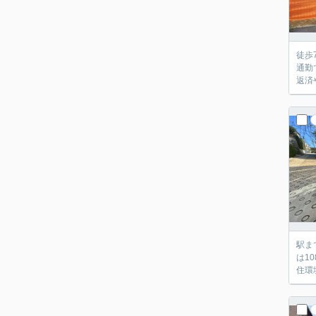
徒歩
通勤
返済
駅ま
は1
住環