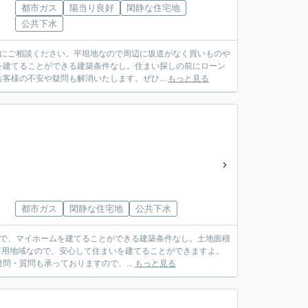
都市ガス
陽当り良好
閑静な住宅地
公共下水
社にご相談ください。平坦地なので周辺に坂道がなく買いものや
を建てることができる建築条件なし。住まい探しの前にローン
客様の不安や疑問も解消いたします。ぜひ...
もっと見る
都市ガス
閑静な住宅地
公共下水
ーで、マイホームを建てることができる建築条件なし。土地面積
居専用地域なので、安心して住まいを建てることができますよ。
・質問も承っておりますので、...
もっと見る