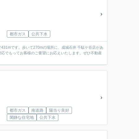
都市ガス
公共下水
31mです。歩いて270mの場所に、成城石井 千駄ケ谷店があ
対応でもってお客様のご要望にお応えいたします。ぜひ不動産
都市ガス
南道路
陽当り良好
閑静な住宅地
公共下水