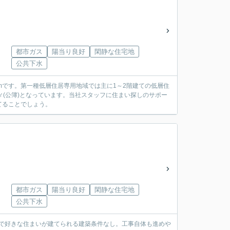
都市ガス
陽当り良好
閑静な住宅地
公共下水
mです。第一種低層住居専用地域では主に1～2階建ての低層住
㎡(公簿)となっています。当社スタッフに住まい探しのサポー
てることでしょう。
都市ガス
陽当り良好
閑静な住宅地
公共下水
ザインで好きな住まいが建てられる建築条件なし。工事自体も進めや