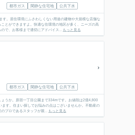
都市ガス
閑静な住宅地
公共下水
あります。居住環境にふさわしくない用途の建物や大規模な店舗な
ることができますよ。快適な住環境の地区が多く、ニーズの高
で、お客様まで適切にアドバイス...
もっと見る
都市ガス
閑静な住宅地
公共下水
か。原宿一丁目公園まで334mです。お値段は2億4,800
っています。住まい探しでお悩みの点はございませんか。不動産の
プロであるスタッフが親...
もっと見る