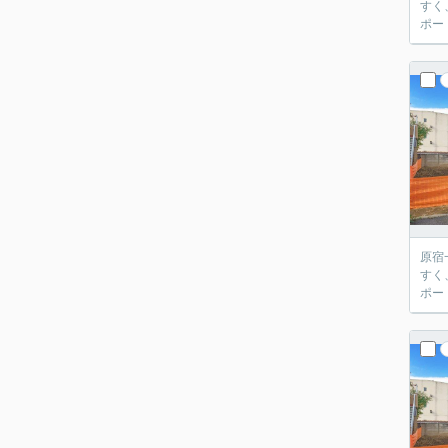
すく
ポー
原宿
すく
ポー