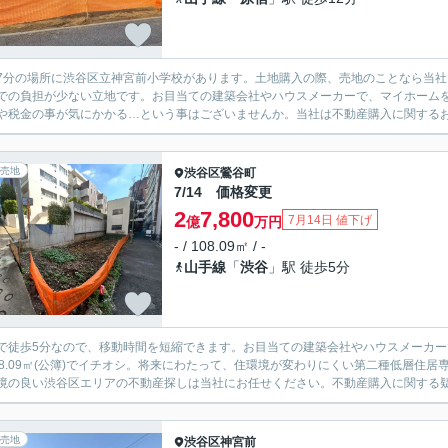
7分の場所に渋谷区立神宮前小学校があります。土地購入の際、売地のことなら当
での負担が少ない立地です。お目当ての建築会社やハウスメーカーで、マイホーム
や税金の事が気にかかる…という事はございませんか。当社は不動産購入に関するお
売地
渋谷区
鶯谷町
7/14 価格変更
2
7,800
7月14日 値下げ
億
万円
- / 108.09㎡ / -
山手線
「
渋谷
」駅 徒歩5分
で徒歩5分なので、移動時間を短縮できます。お目当ての建築会社やハウスメーカ
08.09㎡(公簿)でイチオシ。将来にわたって、住環境が変わりにくい第二種低層住
境の良い渋谷区エリアの不動産探しは当社にお任せください。不動産購入に関する疑問
売地
渋谷区
神宮前