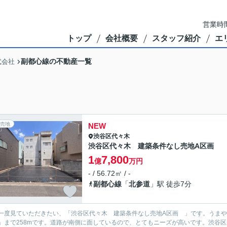
営業時間
トップ
会社概要
スタッフ紹介
エ
副都心線の不動産一覧
式会社
売地
NEW
渋谷区
代々木
渋谷区代々木 建築条件なし売地A区画
1
7,800
億
万円
- / 56.72㎡ / -
副都心線
「
北参道
」駅 徒歩7分
一度見ていただきたい、「渋谷区代々木 建築条件なし売地A区画 」です。うまや道
」まで258mです。道路が南側に面しているので、とてもニーズが高いです。渋谷