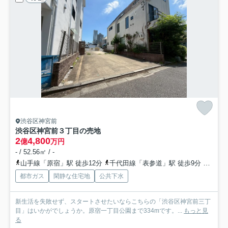
渋谷区神宮前
渋谷区神宮前３丁目の売地
2
4,800
億
万円
- / 52.56㎡ / -
山手線「原宿」駅 徒歩12分
千代田線「表参道」駅 徒歩9分
副都心
都市ガス
閑静な住宅地
公共下水
新生活を失敗せず、スタートさせたいならこちらの「渋谷区神宮前三丁
目」はいかがでしょうか。原宿一丁目公園まで334mです。...
もっと見
る