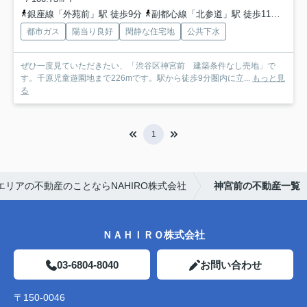
銀座線「外苑前」駅 徒歩9分
副都心線「北参道」駅 徒歩11分
都営
都市ガス
陽当り良好
閑静な住宅地
公共下水
ぜひ一度見ていただきたい、「渋谷区神宮前 建築条件なし売地」で
す。千原児童遊園地まで226mです。駅から徒歩9分圏内に立...
もっと見
る
1
リアの不動産のことならNAHIRO株式会社
神宮前の不動産一覧
ＮＡＨＩＲＯ株式会社
03-6804-8040
お問い合わせ
〒150-0046