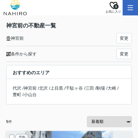
0
お気に入り
神宮前の不動産一覧
神宮前
変更
条件から探す
変更
おすすめのエリア
代沢
/
神宮前
/
北沢
/
上目黒
/
千駄ヶ谷
/
三田
/
駒場
/
大崎
/
豊町
/
小山台
5
件
売地