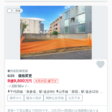
売地
渋谷区神宮前
6/25 価格変更
8
9,800
億
万円
6月25日 値下げ
- / 220.50㎡ / -
千代田線「表参道」駅 徒歩9分
山手線「原宿」駅 徒歩12分
銀座線
都市ガス
陽当り良好
閑静な住宅地
公共下水
原宿一丁目公園まで302mです。110.25㎡(実測)の土地面積がありま