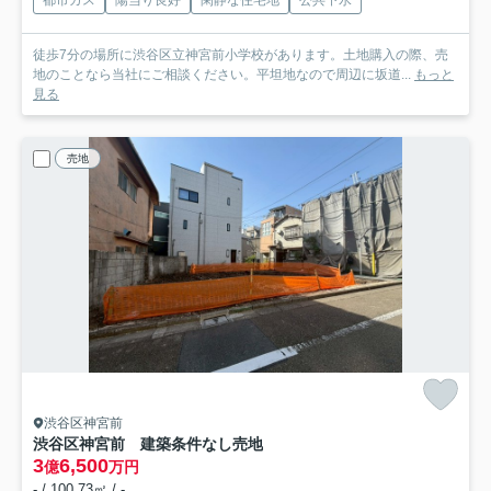
都市ガス
陽当り良好
閑静な住宅地
公共下水
徒歩7分の場所に渋谷区立神宮前小学校があります。土地購入の際、売
地のことなら当社にご相談ください。平坦地なので周辺に坂道...
もっと
見る
売地
渋谷区神宮前
渋谷区神宮前 建築条件なし売地
3
6,500
億
万円
- / 100.73㎡ / -