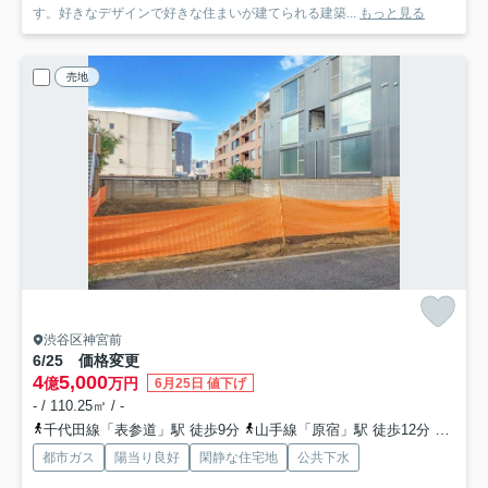
す。好きなデザインで好きな住まいが建てられる建築...
もっと見る
売地
渋谷区神宮前
6/25 価格変更
4
5,000
億
万円
6月25日 値下げ
- / 110.25㎡ / -
千代田線「表参道」駅 徒歩9分
山手線「原宿」駅 徒歩12分
銀座線
都市ガス
陽当り良好
閑静な住宅地
公共下水