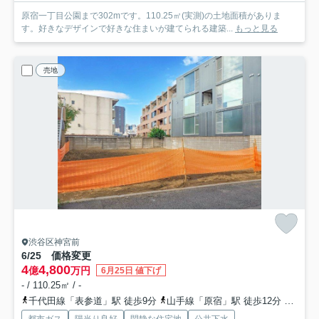
原宿一丁目公園まで302mです。110.25㎡(実測)の土地面積がありま
す。好きなデザインで好きな住まいが建てられる建築...
もっと見る
売地
渋谷区神宮前
6/25 価格変更
4
4,800
億
万円
6月25日 値下げ
- / 110.25㎡ / -
千代田線「表参道」駅 徒歩9分
山手線「原宿」駅 徒歩12分
銀座線