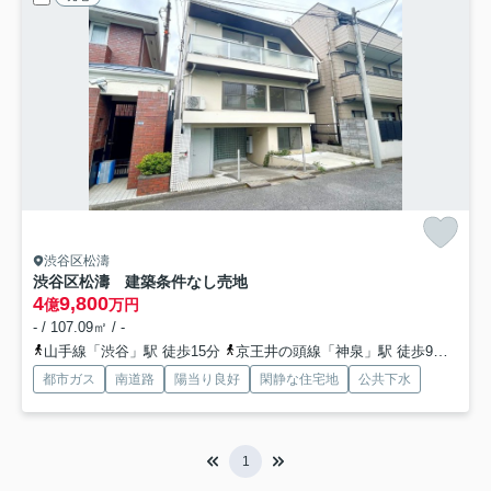
渋谷区松濤
渋谷区松濤 建築条件なし売地
4
9,800
億
万円
- / 107.09㎡ / -
山手線「渋谷」駅 徒歩15分
京王井の頭線「神泉」駅 徒歩9分
千代
都市ガス
南道路
陽当り良好
閑静な住宅地
公共下水
1