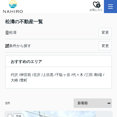
0
お気に入り
松濤の不動産一覧
松濤
変更
条件から探す
変更
おすすめのエリア
代沢
/
神宮前
/
北沢
/
上目黒
/
千駄ヶ谷
/
代々木
/
三田
/
駒場
/
大崎
/
豊町
1
件
売地