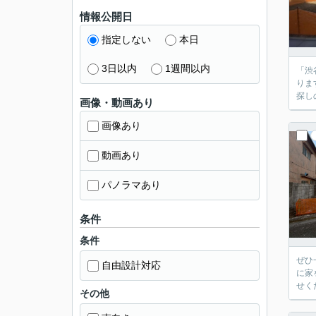
情報公開日
指定しない
本日
3日以内
1週間以内
「渋
りま
探し
画像・動画あり
画像あり
動画あり
パノラマあり
条件
条件
ぜひ
自由設計対応
に家
せく
その他