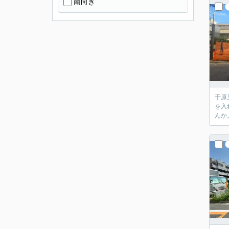
南向き
千原
を入
んか