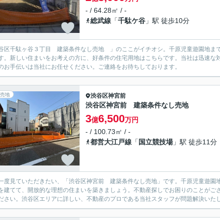
- / 64.28㎡ / -
総武線
「
千駄ケ谷
」駅 徒歩10分
谷区千駄ヶ谷３丁目 建築条件なし売地 」のここがイチオシ。千原児童遊園地まで4
す。新しい住まいをお考えの方に、好条件の住宅用地はこちらです。当社は迅速な
のお手伝いは当社にお任せください。ご連絡をお待ちしております。
売地
渋谷区
神宮前
渋谷区神宮前 建築条件なし売地
3
6,500
億
万円
- / 100.73㎡ / -
都営大江戸線
「
国立競技場
」駅 徒歩11分
一度見ていただきたい、「渋谷区神宮前 建築条件なし売地」です。千原児童遊園地
を建てて、開放的な理想の住まいを築きましょう。不動産探しでお困りのことがご
ださい。渋谷区エリアに詳しい、不動産のプロである当社スタッフが問題解決いた