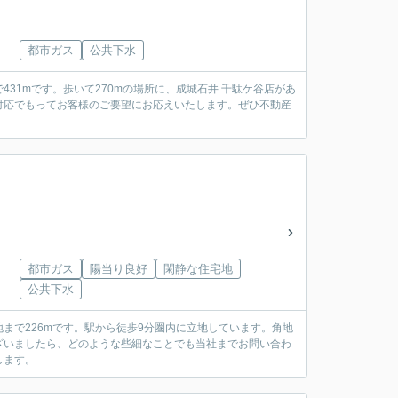
都市ガス
公共下水
31mです。歩いて270mの場所に、成城石井 千駄ケ谷店があ
対応でもってお客様のご要望にお応えいたします。ぜひ不動産
都市ガス
陽当り良好
閑静な住宅地
公共下水
まで226mです。駅から徒歩9分圏内に立地しています。角地
ざいましたら、どのような些細なことでも当社までお問い合わ
します。