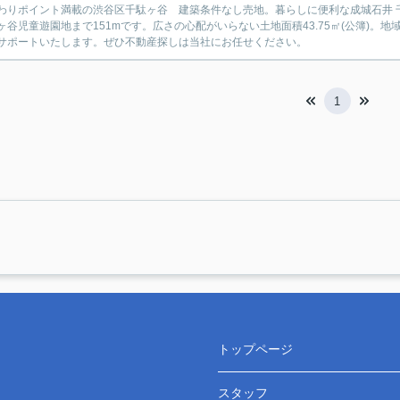
わりポイント満載の渋谷区千駄ヶ谷 建築条件なし売地。暮らしに便利な成城石井 千
ヶ谷児童遊園地まで151mです。広さの心配がいらない土地面積43.75㎡(公簿)
サポートいたします。ぜひ不動産探しは当社にお任せください。
1
トップページ
スタッフ