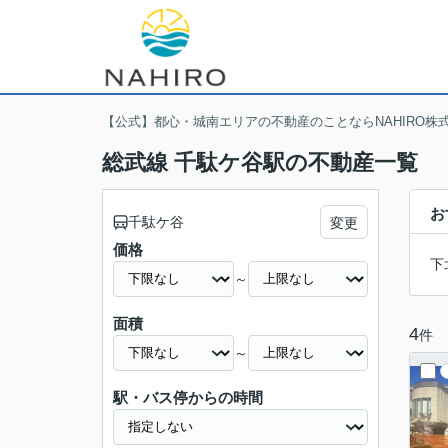
【公式】都心・城南エリアの不動産のことならNAHIRO株
総武線 千駄ケ谷駅の不動産一覧
お
千駄ケ谷
変更
価格
下
～
面積
4
件
～
駅・バス停からの時間