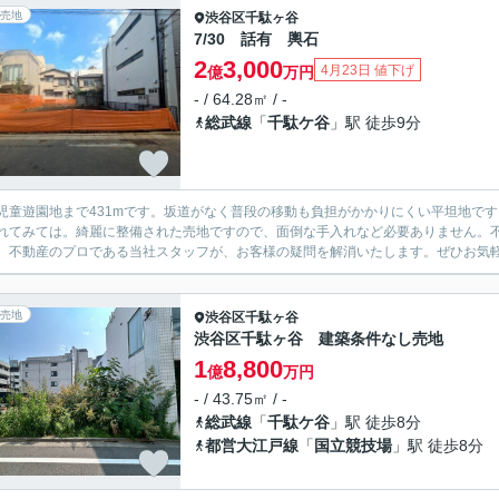
売地
渋谷区
千駄ヶ谷
7/30 話有 輿石
2
3,000
4月23日 値下げ
億
万円
- / 64.28㎡ / -
総武線
「
千駄ケ谷
」駅 徒歩9分
児童遊園地まで431mです。坂道がなく普段の移動も負担がかかりにくい平坦地です
れてみては。綺麗に整備された売地ですので、面倒な手入れなど必要ありません。
。不動産のプロである当社スタッフが、お客様の疑問を解消いたします。ぜひお気
売地
渋谷区
千駄ヶ谷
渋谷区千駄ヶ谷 建築条件なし売地
1
8,800
億
万円
- / 43.75㎡ / -
総武線
「
千駄ケ谷
」駅 徒歩8分
都営大江戸線
「
国立競技場
」駅 徒歩8分