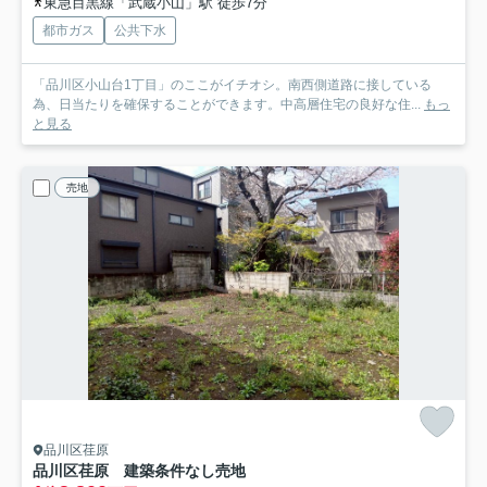
東急目黒線「武蔵小山」駅 徒歩7分
都市ガス
公共下水
「品川区小山台1丁目」のここがイチオシ。南西側道路に接している
為、日当たりを確保することができます。中高層住宅の良好な住...
もっ
と見る
売地
品川区荏原
品川区荏原 建築条件なし売地