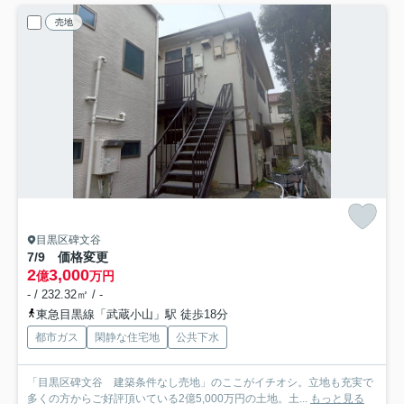
売地
目黒区碑文谷
7/9 価格変更
2
3,000
億
万円
- / 232.32㎡ / -
東急目黒線「武蔵小山」駅 徒歩18分
都市ガス
閑静な住宅地
公共下水
「目黒区碑文谷 建築条件なし売地」のここがイチオシ。立地も充実で
多くの方からご好評頂いている2億5,000万円の土地。土...
もっと見る