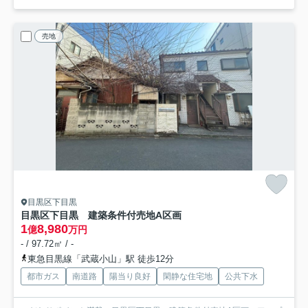
売地
目黒区下目黒
目黒区下目黒 建築条件付売地A区画
1
8,980
億
万円
- / 97.72㎡ / -
東急目黒線「武蔵小山」駅 徒歩12分
都市ガス
南道路
陽当り良好
閑静な住宅地
公共下水