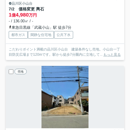
品川区小山台
7/2 価格変更 輿石
1
4,980
億
万円
- / 136.00㎡ / -
東急目黒線「武蔵小山」駅 徒歩7分
都市ガス
閑静な住宅地
公共下水
こだわりポイント満載の品川区小山台 建築条件なし売地。小山台一丁
目防災広場まで120mです。駅から徒歩7分圏内に立地して...
もっと見る
売地