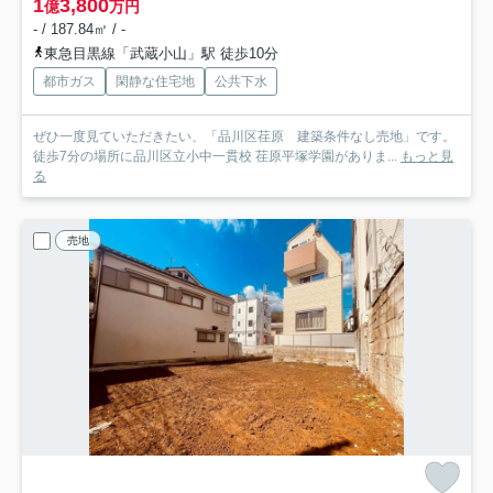
1
3,800
億
万円
- / 187.84㎡ / -
東急目黒線「武蔵小山」駅 徒歩10分
都市ガス
閑静な住宅地
公共下水
ぜひ一度見ていただきたい、「品川区荏原 建築条件なし売地」です。
徒歩7分の場所に品川区立小中一貫校 荏原平塚学園がありま...
もっと見
る
売地