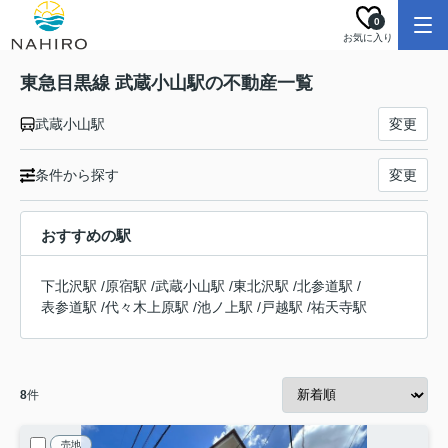
0
お気に入り
東急目黒線 武蔵小山駅の不動産一覧
武蔵小山駅
変更
条件から探す
変更
おすすめの駅
下北沢駅
/
原宿駅
/
武蔵小山駅
/
東北沢駅
/
北参道駅
/
表参道駅
/
代々木上原駅
/
池ノ上駅
/
戸越駅
/
祐天寺駅
8
件
売地