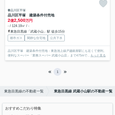
品川区平塚
品川区平塚 建築条件付売地
2
2,500
億
万円
- / 124.19㎡ / -
東急目黒線「武蔵小山」駅 徒歩15分
都市ガス
閑静な住宅地
公共下水
品川区平塚 建築条件付売地：東急池上線戸越銀座駅にも近くて便利。
便利なスーパー「業務スーパー 武蔵小山店」まで475mで...
もっと見る
1
東急目黒線の不動産一覧
東急目黒線 武蔵小山駅の不動産一覧
おすすめこだわり特集