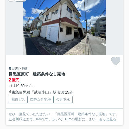
目黒区原町
目黒区原町 建築条件なし売地
2
億円
- / 119.50㎡ / -
東急目黒線「武蔵小山」駅 徒歩15分
都市ガス
閑静な住宅地
公共下水
ぜひ一度見ていただきたい、「目黒区原町 建築条件なし売地」です。
立会川緑道まで134mです。歩いて316mの場所に、まい...
もっと見る