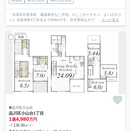
南道路
陽当り良好
閑静な住宅地
「目黒区目黒本町 建築条件なし売地」のここがイチオシ。まいばすけ
っと 目黒本町4丁目店まで444mです。住宅用地なので、...
もっと見る
売地
品川区小山台
品川区小山台1丁目
1
4,980
億
万円
- / 136.00㎡ / -