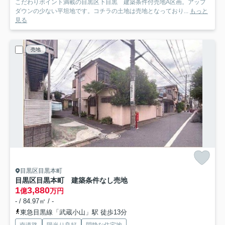
こだわりポイント満載の目黒区下目黒 建築条件付売地A区画。アップ
ダウンの少ない平坦地です。コチラの土地は売地となっており...
もっと
見る
売地
目黒区目黒本町
目黒区目黒本町 建築条件なし売地
1
3,880
億
万円
- / 84.97㎡ / -
東急目黒線「武蔵小山」駅 徒歩13分