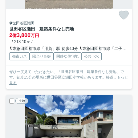
世田谷区瀬田
世田谷区瀬田 建築条件なし売地
2
3,800
億
万円
- / 213.10㎡ / -
東急田園都市線「用賀」駅 徒歩13分
東急田園都市線「二子玉川」駅 徒歩23分
都市ガス
陽当り良好
閑静な住宅地
公共下水
ぜひ一度見ていただきたい、「世田谷区瀬田 建築条件なし売地」で
す。徒歩15分の場所に世田谷区立瀬田小学校があります。接道...
もっと
見る
売地