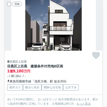
売地
目黒区上目黒
目黒区上目黒 建築条件付売地B区画
1
9,180
億
万円
- / 80.19㎡ / -
東急田園都市線「池尻大橋」駅 徒歩20分
都市ガス
陽当り良好
閑静な住宅地
公共下水
歩いて414mの場所に、まいばすけっと 祐天寺駅西店があります。駅か
ら徒歩8分圏内に立地しています。土地面積は80.19...
もっと見る