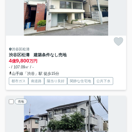
渋谷区松濤
渋谷区松濤 建築条件なし売地
4
9,800
億
万円
- / 107.09㎡ / -
山手線「渋谷」駅 徒歩15分
都市ガス
南道路
陽当り良好
閑静な住宅地
公共下水
売地