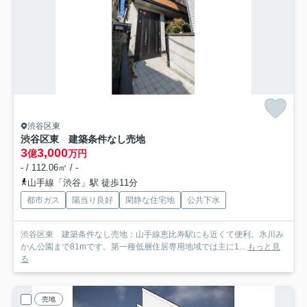
渋谷区東
渋谷区東 建築条件なし売地
3
3,000
億
万円
- / 112.06㎡ / -
山手線「渋谷」駅 徒歩11分
都市ガス
陽当り良好
閑静な住宅地
公共下水
渋谷区東 建築条件なし売地：山手線恵比寿駅にも近くて便利。氷川み
かん公園まで81mです。第一種低層住居専用地域では主に1...
もっと見
る
売地