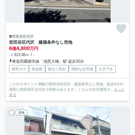
世田谷区代沢
世田谷区代沢 建築条件なし売地
6
4,800
億
万円
- / 313.06㎡ / -
東急田園都市線「池尻大橋」駅 徒歩20分
都市ガス
南道路
陽当り良好
閑静な住宅地
公共下水
こだわりポイント満載の世田谷区代沢 建築条件なし売地。徒歩6分の
場所に世田谷区立代沢小学校があります。こちらの住宅用地で...
もっと
見る
売地