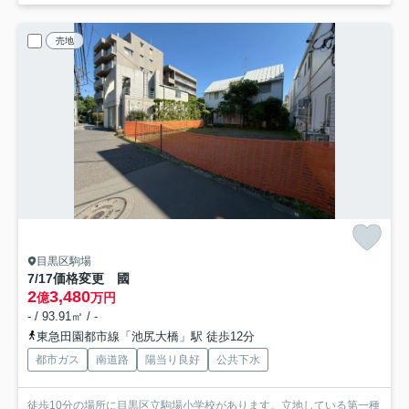
売地
目黒区駒場
7/17価格変更 國
2
3,480
億
万円
- / 93.91㎡ / -
東急田園都市線「池尻大橋」駅 徒歩12分
都市ガス
南道路
陽当り良好
公共下水
徒歩10分の場所に目黒区立駒場小学校があります。立地している第一種