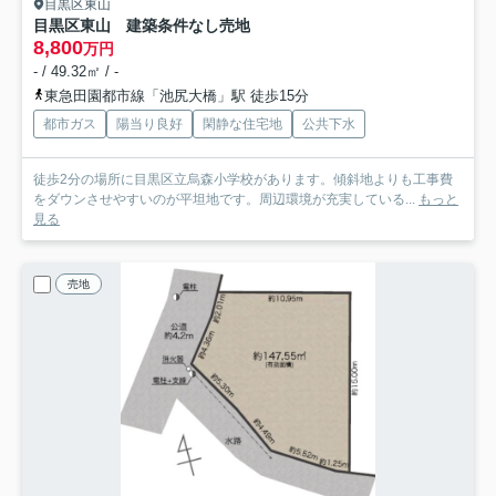
目黒区東山
目黒区東山 建築条件なし売地
8,800
万円
- / 49.32㎡ / -
東急田園都市線「池尻大橋」駅 徒歩15分
都市ガス
陽当り良好
閑静な住宅地
公共下水
徒歩2分の場所に目黒区立烏森小学校があります。傾斜地よりも工事費
をダウンさせやすいのが平坦地です。周辺環境が充実している...
もっと
見る
売地