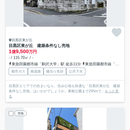
目黒区東が丘
目黒区東が丘 建築条件なし売地
1
9,500
億
万円
- / 115.70㎡ / -
東急田園都市線「駒沢大学」駅 徒歩11分
東急田園都市線「三軒茶屋」駅 徒歩22分
都市ガス
南道路
陽当り良好
公共下水
目黒区エリアでの住まいなら、住み心地も快適な「目黒区東が丘 建築
条件なし売地」はいかがでしょうか。東根公園まで295mで...
もっと見
る
売地