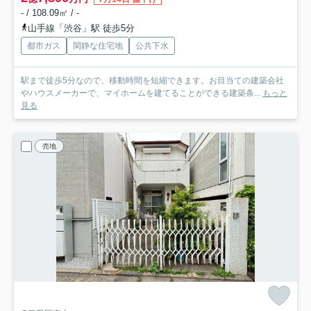
- / 108.09㎡ / -
山手線「渋谷」駅 徒歩5分
都市ガス
閑静な住宅地
公共下水
駅まで徒歩5分なので、移動時間を短縮できます。お目当ての建築会社
やハウスメーカーで、マイホームを建てることができる建築条...
もっと
見る
売地