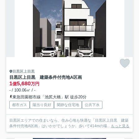
目黒区上目黒
目黒区上目黒 建築条件付売地A区画
1
5,680
億
万円
- / 100.06㎡ / -
東急田園都市線「池尻大橋」駅 徒歩20分
都市ガス
陽当り良好
閑静な住宅地
公共下水
目黒区エリアでの住まいなら、住み心地も快適な「目黒区上目黒 建築
条件付売地A区画」はいかがでしょうか。歩いて414mの場...
もっと見る