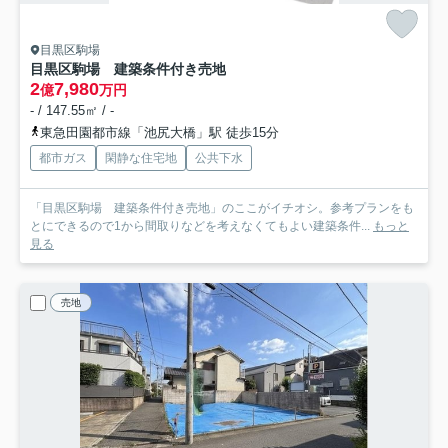
目黒区駒場
目黒区駒場 建築条件付き売地
2
7,980
億
万円
- / 147.55㎡ / -
東急田園都市線「池尻大橋」駅 徒歩15分
都市ガス
閑静な住宅地
公共下水
「目黒区駒場 建築条件付き売地」のここがイチオシ。参考プランをも
とにできるので1から間取りなどを考えなくてもよい建築条件...
もっと
見る
売地