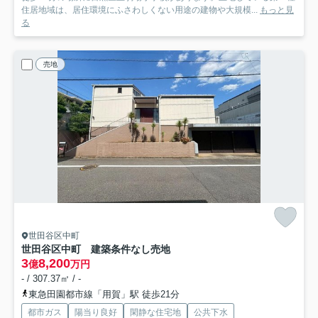
住居地域は、居住環境にふさわしくない用途の建物や大規模...
もっと見
る
売地
世田谷区中町
世田谷区中町 建築条件なし売地
3
8,200
億
万円
- / 307.37㎡ / -
東急田園都市線「用賀」駅 徒歩21分
都市ガス
陽当り良好
閑静な住宅地
公共下水