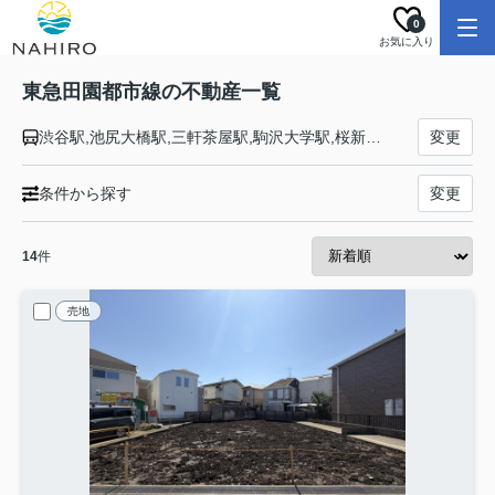
0
お気に入り
東急田園都市線の不動産一覧
渋谷駅,池尻大橋駅,三軒茶屋駅,駒沢大学駅,桜新町駅,用賀駅,二子玉川駅,二子新地駅,高津駅,武蔵溝ノ口駅,梶が谷駅,宮崎台駅,宮前平駅,鷺沼駅,たまプラーザ駅,あざみ野駅,江田駅,市が尾駅,藤が丘駅,青葉台駅,田奈駅,長津田駅,つくし野駅,すずかけ台駅,南町田グランベリーＰ駅,つきみ野駅,中央林間駅
変更
条件から探す
変更
14
件
売地