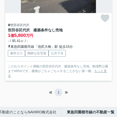
世田谷区代沢
世田谷区代沢 建築条件なし売地
1
5,800
億
万円
- / 95.41㎡ / -
東急田園都市線「池尻大橋」駅 徒歩15分
都市ガス
閑静な住宅地
公共下水
こだわりポイント満載の世田谷区代沢 建築条件なし売地。駒場野公園
まで485mです。建物がごちゃごちゃすることがない第一種...
もっと見
る
1
動産のことならNAHIRO株式会社
東急田園都市線の不動産一覧