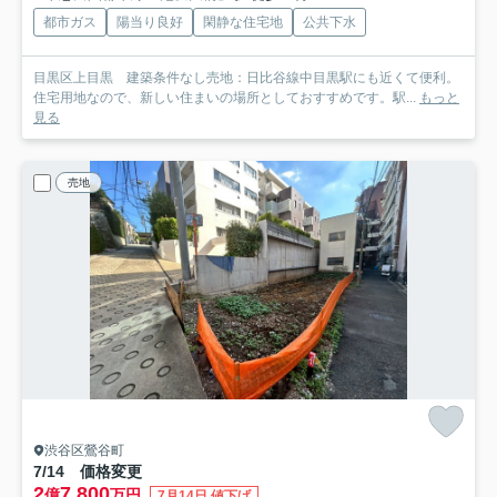
都市ガス
陽当り良好
閑静な住宅地
公共下水
目黒区上目黒 建築条件なし売地：日比谷線中目黒駅にも近くて便利。
住宅用地なので、新しい住まいの場所としておすすめです。駅...
もっと
見る
売地
渋谷区鶯谷町
7/14 価格変更
2
7,800
億
万円
7月14日 値下げ