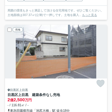
周囲の環境もきっと満足して頂ける住宅用地です。ぜひご覧ください。
土地面積は307.37㎡(公簿)で一押しです。土地を購入...
もっと見る
売地
目黒区上目黒
目黒区上目黒 建築条件なし売地
2
2,500
億
万円
- / 116.81㎡ / -
東急田園都市線「池尻大橋」駅 徒歩18分