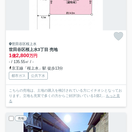
世田谷区桜上水
世田谷区桜上水3丁目 売地
1
2,800
億
万円
- / 135.55㎡ / -
京王線「桜上水」駅 徒歩13分
都市ガス
公共下水
こちらの売地は、土地の購入を検討されている方にイチオシとなってお
ります。立地も充実で多くの方からご好評頂いている1億2,...
もっと見
る
売地