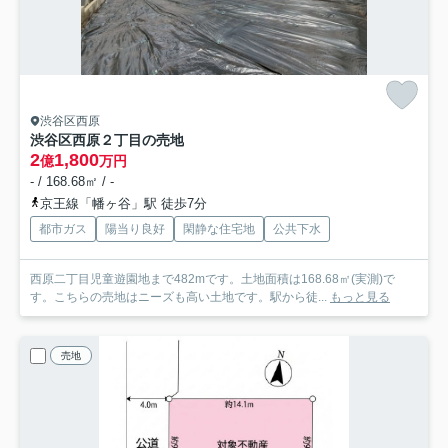
渋谷区西原
渋谷区西原２丁目の売地
2
1,800
億
万円
- / 168.68㎡ / -
京王線「幡ヶ谷」駅 徒歩7分
都市ガス
陽当り良好
閑静な住宅地
公共下水
西原二丁目児童遊園地まで482mです。土地面積は168.68㎡(実測)で
す。こちらの売地はニーズも高い土地です。駅から徒...
もっと見る
売地