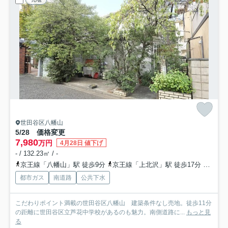
世田谷区八幡山
5/28 価格変更
7,980
万円
4月28日 値下げ
- / 132.23㎡ / -
京王線「八幡山」駅 徒歩9分
京王線「上北沢」駅 徒歩17分
京王線
都市ガス
南道路
公共下水
こだわりポイント満載の世田谷区八幡山 建築条件なし売地。徒歩11分
の距離に世田谷区立芦花中学校があるのも魅力。南側道路に...
もっと見
る