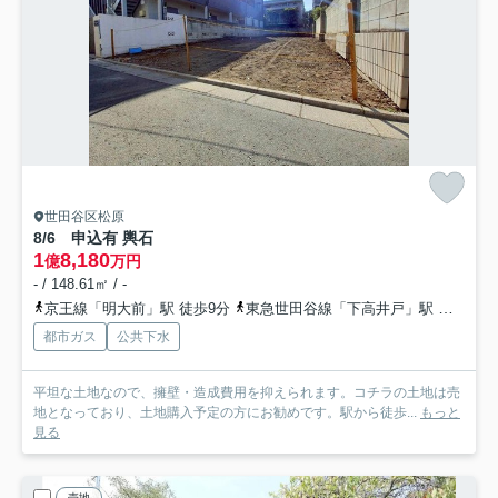
世田谷区松原
8/6 申込有 輿石
1
8,180
億
万円
- / 148.61㎡ / -
京王線「明大前」駅 徒歩9分
東急世田谷線「下高井戸」駅 徒歩10分
都市ガス
公共下水
平坦な土地なので、擁壁・造成費用を抑えられます。コチラの土地は売
地となっており、土地購入予定の方にお勧めです。駅から徒歩...
もっと
見る
売地