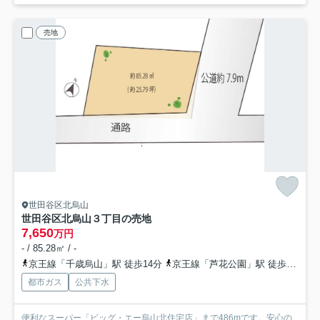
売地
世田谷区北烏山
世田谷区北烏山３丁目の売地
7,650
万円
- / 85.28㎡ / -
京王線「千歳烏山」駅 徒歩14分
京王線「芦花公園」駅 徒歩20分
都市ガス
公共下水
便利なスーパー「ビッグ・エー烏山北住宅店」まで486mです。安心の