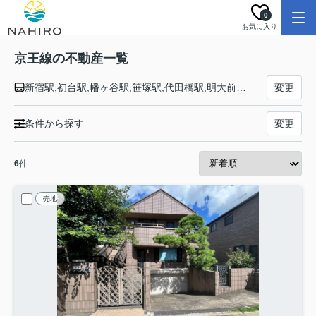
0
お気に入り
京王線の不動産一覧
新宿駅,初台駅,幡ヶ谷駅,笹塚駅,代田橋駅,明大前駅,下高井戸駅,桜上水駅,上北沢駅,八幡山駅,芦花公園駅,千歳烏山駅,仙川駅,つつじヶ丘駅,柴崎駅,国領駅,布田駅,調布駅,西調布駅,飛田給駅,武蔵野台駅,多磨霊園駅,東府中駅,府中競馬正門前駅,府中駅,分倍河原駅,中河原駅,聖蹟桜ヶ丘駅,百草園駅,高幡不動駅,多摩動物公園駅,南平駅,平山城址公園駅,長沼駅,北野駅,京王八王子駅
変更
条件から探す
変更
6
件
売地