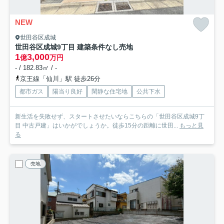
NEW
世田谷区成城
世田谷区成城9丁目 建築条件なし売地
1
3,000
億
万円
- / 182.83㎡ / -
京王線「仙川」駅 徒歩26分
都市ガス
陽当り良好
閑静な住宅地
公共下水
新生活を失敗せず、スタートさせたいならこちらの「世田谷区成城9丁
目 中古戸建」はいかがでしょうか。徒歩15分の距離に世田...
もっと見
る
売地