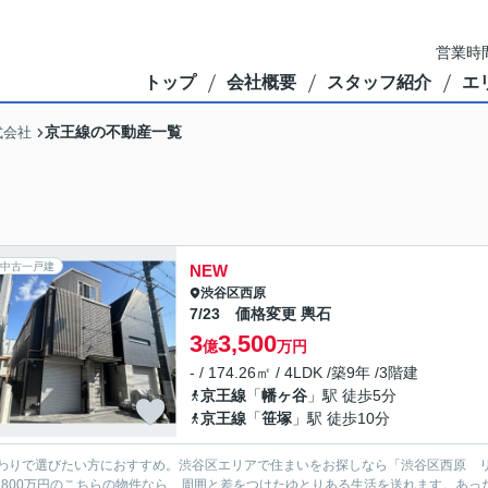
営業時間
トップ
会社概要
スタッフ紹介
エ
京王線の不動産一覧
式会社
中古一戸建
NEW
渋谷区
西原
7/23 価格変更 輿石
3
3,500
億
万円
- / 174.26㎡ / 4LDK /築9年 /3階建
京王線
「
幡ヶ谷
」駅 徒歩5分
京王線
「
笹塚
」駅 徒歩10分
わりで選びたい方におすすめ。渋谷区エリアで住まいをお探しなら「渋谷区西原 リ
9,800万円のこちらの物件なら、周囲と差をつけたゆとりある生活を送れます。あ