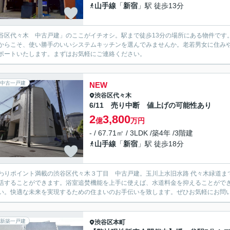
山手線
「
新宿
」駅 徒歩13分
谷区代々木 中古戸建」のここがイチオシ。駅まで徒歩13分の場所にある物件です
からこそ、使い勝手のいいシステムキッチンを選んでみませんか。老若男女に住み
ポートいたします。まずはお気軽にご連絡ください。
中古一戸建
NEW
渋谷区
代々木
6/11 売り中断 値上げの可能性あり
2
3,800
億
万円
- / 67.71㎡ / 3LDK /築4年 /3階建
山手線
「
新宿
」駅 徒歩18分
わりポイント満載の渋谷区代々木３丁目 中古戸建。玉川上水旧水路 代々木緑道まで3
活することができます。浴室追焚機能を上手に使えば、水道料金を抑えることがで
い。快適な未来を実現するための住まいのお手伝いを致します。ぜひお気軽にお問
新築一戸建
渋谷区
本町