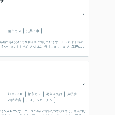
デザ
都市ガス
公共下水
場でも明るい南西側道路に面しています。118.45平米程の
り良い住まいをお求めであれば、当社スタッフまでお気軽にお
駐車2台可
都市ガス
陽当り良好
床暖房
収納豊富
システムキッチン
まで437mです。ニーズの高い中古の戸建て物件は、経済的な