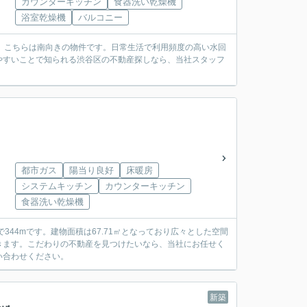
カウンターキッチン
食器洗い乾燥機
浴室乾燥機
バルコニー
。こちらは南向きの物件です。日常生活で利用頻度の高い水回
やすいことで知られる渋谷区の不動産探しなら、当社スタッフ
都市ガス
陽当り良好
床暖房
システムキッチン
カウンターキッチン
食器洗い乾燥機
44mです。建物面積は67.71㎡となっており広々とした空間
きます。こだわりの不動産を見つけたいなら、当社にお任せく
い合わせください。
新築