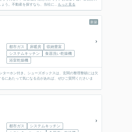
う。不動産を探すなら、当社に...
もっと見る
新築
都市ガス
床暖房
収納豊富
システムキッチン
食器洗い乾燥機
浴室乾燥機
インターホン付き。シューズボックスは、玄関の整理整頓には欠
するにあたって気になる点があれば、ぜひご質問くださいま
都市ガス
システムキッチン