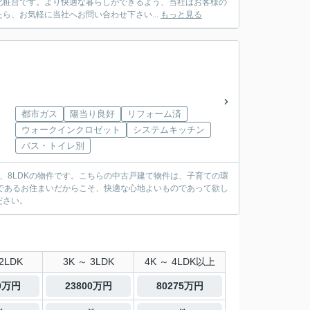
化粧台です。より快適な暮らしができるよう、当社はお客様の
、お気軽に当社へお問い合わせ下さい...
もっと見る
都市ガス
陽当り良好
リフォーム済
ウォークインクロゼット
システムキッチン
バス・トイレ別
、8LDKの物件です。こちらの中古戸建て物件は、子育ての環
であるお住まいだからこそ、快適な心地よいものであって欲し
ださい。
2LDK
3K ～ 3LDK
4K ～ 4LDK以上
00万円
23800万円
80275万円