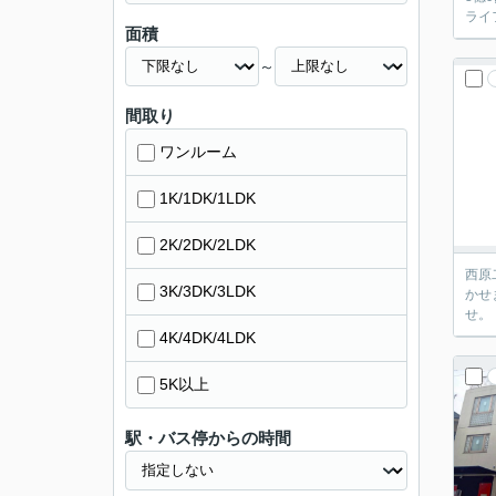
ライ
面積
～
間取り
ワンルーム
1K/1DK/1LDK
2K/2DK/2LDK
西原
3K/3DK/3LDK
かせ
せ。
4K/4DK/4LDK
5K以上
駅・バス停からの時間