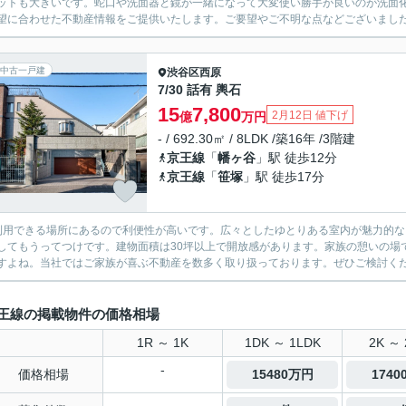
ットも大きいです。蛇口や洗面器と鏡が一緒になって大変使い勝手が良いのが洗面
望に合わせた不動産情報をご提供いたします。ご要望やご不明な点などございましたら
中古一戸建
渋谷区
西原
7/30 話有 輿石
15
7,800
2月12日 値下げ
億
万円
- / 692.30㎡ / 8LDK /築16年 /3階建
京王線
「
幡ヶ谷
」駅 徒歩12分
京王線
「
笹塚
」駅 徒歩17分
利用できる場所にあるので利便性が高いです。広々としたゆとりある室内が魅力的な
してもうってつけです。建物面積は30坪以上で開放感があります。家族の憩いの場
すよね。当社ではご家族が喜ぶ不動産を数多く取り扱っております。ぜひご検討く
王線の掲載物件の価格相場
1R ～ 1K
1DK ～ 1LDK
2K ～ 
-
価格相場
15480万円
174