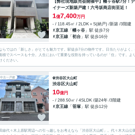
【弊社現地販売会開催中】幡ヶ谷駅7分！
イナーズ新築戸建！六号坂商店街至近！
1
7,400
億
万円
- / 118.45㎡ / 2LDK＋S(納戸) /新築 /3階建
京王線
「
幡ヶ谷
」駅 徒歩7分
京王線
「
初台
」駅 徒歩16分
ならではの「新しさ」がとても魅力です。駅徒歩7分の物件です。日当たりがよく、冬
面積でスペースも十分。人生において重要な役割を持っているのが「住」です。よ
けください。
中古一戸建
渋谷区
大山町
渋谷区大山町
10
億円
- / 288.50㎡ / 4SLDK /築24年 /3階建
京王線
「
笹塚
」駅 徒歩12分
田線代々木上原駅周辺への引っ越しをお考えなら「渋谷区大山町」。代々木大山公園