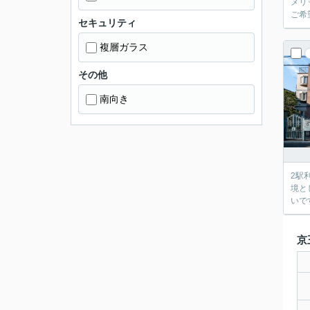
メリ
ご希
セキュリティ
複層ガラス
その他
南向き
2駅
境と
いで
京