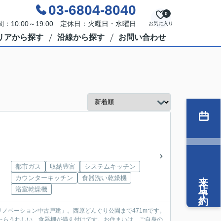
03-6804-8040
0
：10:00～19:00 定休日：火曜日・水曜日
お気に入り
リアから探す
沿線から探す
お問い合わせ
都市ガス
収納豊富
システムキッチン
来店予約
カウンターキッチン
食器洗い乾燥機
浴室乾燥機
ノベーション中古戸建」。西原どんぐり公園まで471mです。
ったらうれしい、食器棚が備え付けです。お住まいは、ご自身の