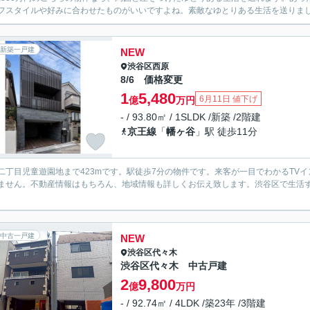
フスタイルや好みに合わせたものがいいですよね。素敵なゆとりある生活を送りましょ
新築一戸建
NEW
渋谷区
西原
8/6 価格変更
1
5,480
6月11日 値下げ
億
万円
- / 93.80㎡ / 1SLDK /新築 /2階建
京王線
「
幡ヶ谷
」駅 徒歩11分
二丁目児童遊園地まで423mです。駅徒歩7分の物件です。来客が一目でわかるTV
ません。不動産情報はもちろん、地域情報も詳しくお伝え致します。渋谷区で生活
中古一戸建
NEW
渋谷区
代々木
渋谷区代々木 中古戸建
2
9,800
億
万円
- / 92.74㎡ / 4LDK /築23年 /3階建