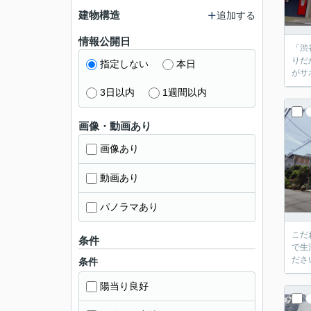
建物構造
追加する
情報公開日
「渋
りだ
指定しない
本日
がサ
3日以内
1週間以内
画像・動画あり
画像あり
動画あり
パノラマあり
こだ
条件
で生
ださ
条件
陽当り良好