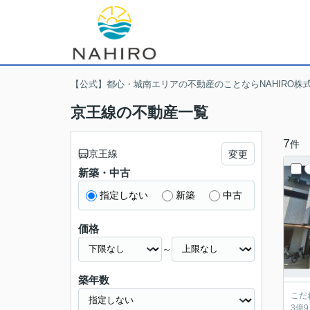
【公式】都心・城南エリアの不動産のことならNAHIRO株
京王線の不動産一覧
7
件
京王線
変更
新築・中古
指定しない
新築
中古
価格
～
築年数
こだ
3億