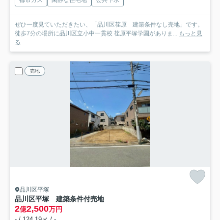
都市ガス
閑静な住宅地
公共下水
ぜひ一度見ていただきたい、「品川区荏原 建築条件なし売地」です。
徒歩7分の場所に品川区立小中一貫校 荏原平塚学園がありま...
もっと見
る
売地
品川区平塚
品川区平塚 建築条件付売地
2
2,500
億
万円
- / 124.19㎡ / -