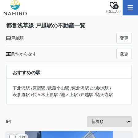
0
お気に入り
都営浅草線 戸越駅の不動産一覧
戸越駅
変更
条件から探す
変更
おすすめの駅
下北沢駅
/
原宿駅
/
武蔵小山駅
/
東北沢駅
/
北参道駅
/
表参道駅
/
代々木上原駅
/
池ノ上駅
/
戸越駅
/
祐天寺駅
5
件
売地