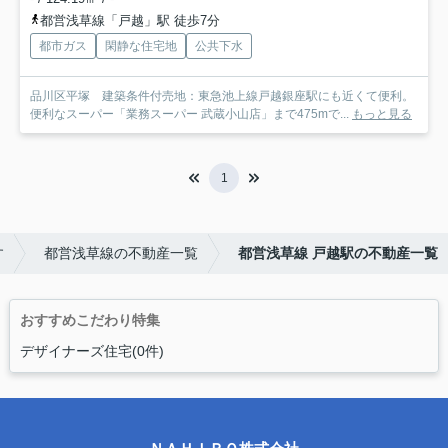
都営浅草線「戸越」駅 徒歩7分
都市ガス
閑静な住宅地
公共下水
品川区平塚 建築条件付売地：東急池上線戸越銀座駅にも近くて便利。
便利なスーパー「業務スーパー 武蔵小山店」まで475mで...
もっと見る
1
す
都営浅草線の不動産一覧
都営浅草線 戸越駅の不動産一覧
おすすめこだわり特集
デザイナーズ住宅(0件)