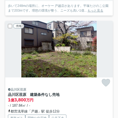
歩いて248mの場所に、オーケー 戸越店があります。平塚たけのこ公園
まで203mです。理想の環境が整う、ニーズも高い1億...
もっと見る
売地
品川区荏原
品川区荏原 建築条件なし売地
1
3,800
億
万円
- / 187.84㎡ / -
都営浅草線「戸越」駅 徒歩12分