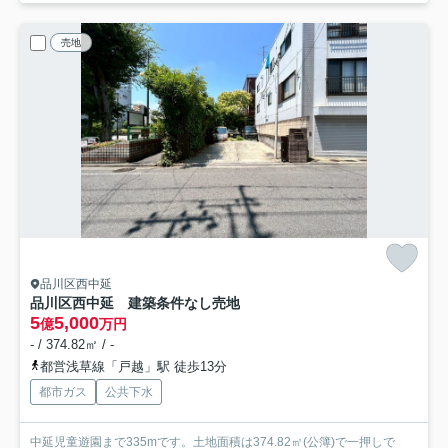
売地
品川区西中延
品川区西中延 建築条件なし売地
5
5,000
億
万円
- / 374.82㎡ / -
都営浅草線「戸越」駅 徒歩13分
都市ガス
公共下水
中延児童遊園まで335mです。土地面積は374.82㎡(公簿)で一押しで