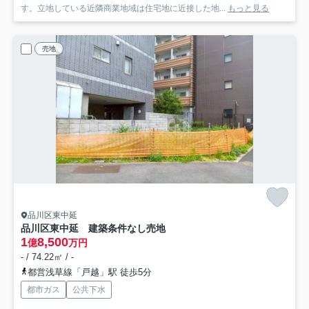
す。立地している近隣商業地域は住宅地に近接した地...
もっと見る
売地
品川区東中延
品川区東中延 建築条件なし売地
1
8,500
億
万円
- / 74.22㎡ / -
都営浅草線「戸越」駅 徒歩5分
都市ガス
公共下水