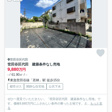
世田谷区代田
世田谷区代田 建築条件なし売地
9,880
万円
- / 61.90㎡ / -
東急世田谷線「若林」駅 徒歩15分
都市ガス
閑静な住宅地
公共下水
ぜひ一度見ていただきたい、「世田谷区代田 建築条件なし売地」で
す。価格9,880万円にふさわしい条件の整った土地です。土...
もっと見
る