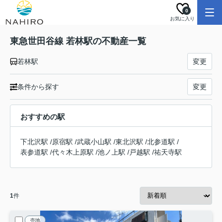
0
お気に入り
東急世田谷線 若林駅の不動産一覧
若林駅
変更
条件から探す
変更
おすすめの駅
下北沢駅
/
原宿駅
/
武蔵小山駅
/
東北沢駅
/
北参道駅
/
表参道駅
/
代々木上原駅
/
池ノ上駅
/
戸越駅
/
祐天寺駅
1
件
売地