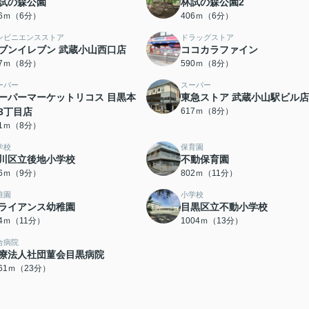
試の森公園
林試の森公園2
06ｍ（6分）
406ｍ（6分）
ンビニエンスストア
ドラッグストア
ブンイレブン 武蔵小山西口店
ココカラファイン
87ｍ（8分）
590ｍ（8分）
ーパー
スーパー
ーパーマーケットリコス 目黒本
東急ストア 武蔵小山駅ビル店
3丁目店
617ｍ（8分）
01ｍ（8分）
学校
保育園
川区立後地小学校
不動保育園
06ｍ（9分）
802ｍ（11分）
稚園
小学校
ライアンス幼稚園
目黒区立不動小学校
54ｍ（11分）
1004ｍ（13分）
合病院
療法人社団菫会目黒病院
761ｍ（23分）