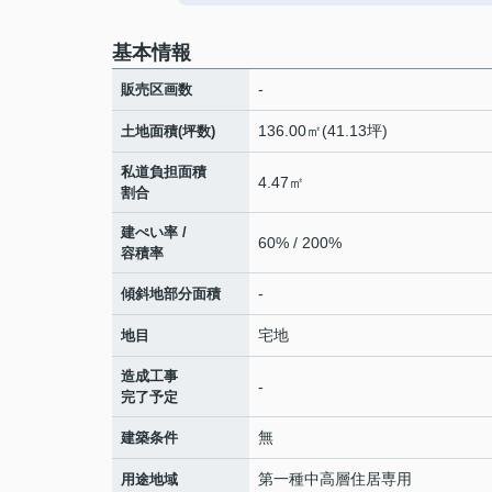
基本情報
-
販売区画数
136.00㎡(41.13坪)
土地面積(坪数)
私道負担面積
4.47㎡
割合
建ぺい率 /
60% / 200%
容積率
-
傾斜地部分面積
宅地
地目
造成工事
-
完了予定
無
建築条件
第一種中高層住居専用
用途地域