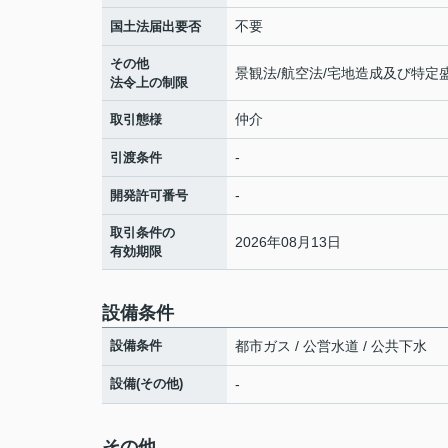
不要
国土法届出要否
その他
景観法/航空法/宅地造成及び特定
法令上の制限
仲介
取引態様
-
引渡条件
-
開発許可番号
取引条件の
2026年08月13日
有効期限
設備条件
設備条件
都市ガス / 公営水道 / 公共下水
設備(その他)
-
その他