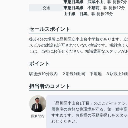
東急目黒線
「
武蔵小山
」駅 徒歩7分
東急目黒線
「
不動前
」駅 徒歩12分
交通
山手線
「
目黒
」駅 徒歩25分
セールスポイント
徒歩4分の場所に品川区立小山台小学校があります。
スビルの建設も許可されていない地域です。傾斜地よ
しは、当社にお任せください。知識豊富なスタッフが
ポイント
駅徒歩10分以内
２沿線利用可
平坦地
３駅以上利
担当者のコメント
「品川区小山台1丁目」のここがイチオシ
層住宅の良好な住環境を守る、第一種中高
すすめです。お客様の不動産探しをスタッ
國兼 弘行
わせください。