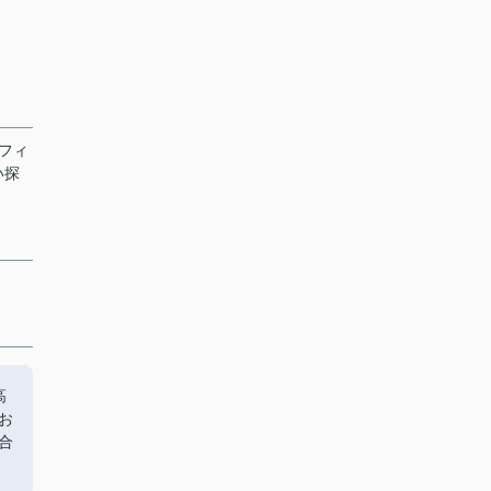
フィ
い探
高
お
合