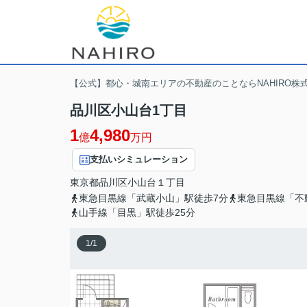
【公式】都心・城南エリアの不動産のことならNAHIRO株
品川区小山台1丁目
1
4,980
億
万円
支払いシミュレーション
東京都
品川区
小山台
１丁目
東急目黒線「武蔵小山」駅徒歩7分
東急目黒線「不
山手線「目黒」駅徒歩25分
1
/
1