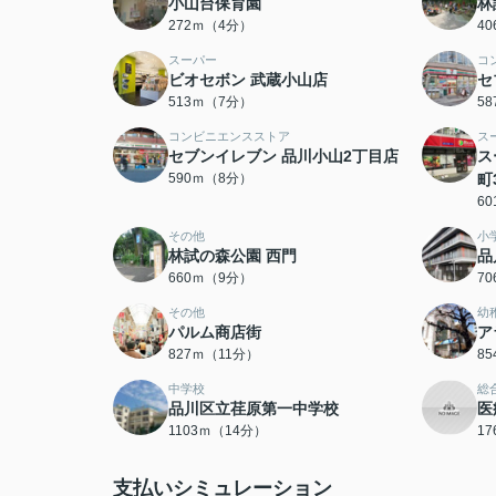
小山台保育園
林
272ｍ（4分）
4
スーパー
コ
ビオセボン 武蔵小山店
セ
513ｍ（7分）
5
コンビニエンスストア
ス
セブンイレブン 品川小山2丁目店
ス
590ｍ（8分）
町
6
その他
小
林試の森公園 西門
品
660ｍ（9分）
7
その他
幼
パルム商店街
ア
827ｍ（11分）
8
中学校
総
品川区立荏原第一中学校
医
1103ｍ（14分）
1
支払いシミュレーション