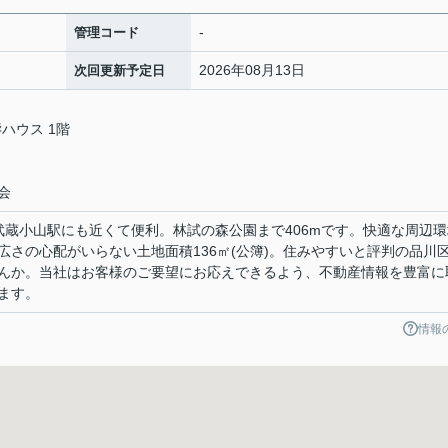
-
管理コード
2026年08月13日
次回更新予定日
ハウス 1階
会
武蔵小山駅にも近くて便利。林試の森公園まで406mです。快適な周辺環
さの心配がいらない土地面積136㎡(公簿)。住みやすいと評判の品川
んか。当社はお客様のご要望にお応えできるよう、不動産情報を豊富に
ます。
情報