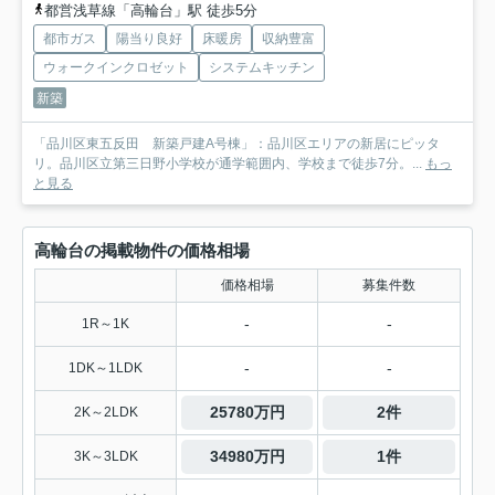
都営浅草線「高輪台」駅 徒歩5分
都市ガス
陽当り良好
床暖房
収納豊富
ウォークインクロゼット
システムキッチン
新築
「品川区東五反田 新築戸建A号棟」：品川区エリアの新居にピッタ
リ。品川区立第三日野小学校が通学範囲内、学校まで徒歩7分。...
もっ
と見る
高輪台の掲載物件の価格相場
価格相場
募集件数
-
-
1R～1K
-
-
1DK～1LDK
25780万円
2件
2K～2LDK
34980万円
1件
3K～3LDK