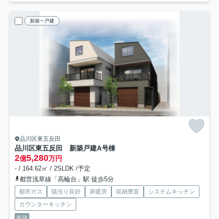
新築一戸建
品川区東五反田
品川区東五反田 新築戸建A号棟
2
5,280
億
万円
- / 164.62㎡ / 2SLDK /予定
都営浅草線「高輪台」駅 徒歩5分
都市ガス
陽当り良好
床暖房
収納豊富
システムキッチン
カウンターキッチン
新築