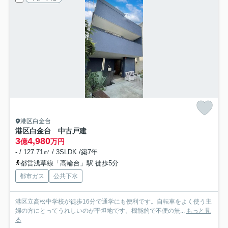
港区白金台
港区白金台 中古戸建
3
4,980
億
万円
- / 127.71㎡ / 3SLDK /築7年
都営浅草線「高輪台」駅 徒歩5分
都市ガス
公共下水
港区立高松中学校が徒歩16分で通学にも便利です。自転車をよく使う主
婦の方にとってうれしいのが平坦地です。機能的で不便の無...
もっと見
る