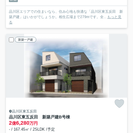
品川区エリアでの住まいなら、住み心地も快適な「品川区東五反田 新
築戸建」はいかがでしょうか。相生広場まで279mです。全...
もっと見
る
新築一戸建
品川区東五反田
品川区東五反田 新築戸建B号棟
2
6,280
億
万円
- / 167.45㎡ / 2SLDK /予定