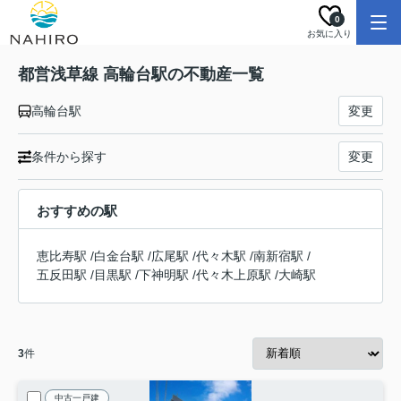
0
お気に入り
都営浅草線 高輪台駅の不動産一覧
高輪台駅
変更
条件から探す
変更
おすすめの駅
恵比寿駅
/
白金台駅
/
広尾駅
/
代々木駅
/
南新宿駅
/
五反田駅
/
目黒駅
/
下神明駅
/
代々木上原駅
/
大崎駅
3
件
中古一戸建