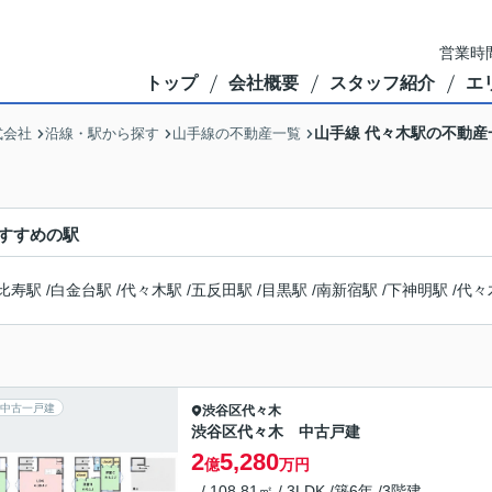
営業時間
トップ
会社概要
スタッフ紹介
エ
山手線 代々木駅の不動産
式会社
沿線・駅から探す
山手線の不動産一覧
すすめの駅
比寿駅
/
白金台駅
/
代々木駅
/
五反田駅
/
目黒駅
/
南新宿駅
/
下神明駅
/
代々
中古一戸建
渋谷区
代々木
渋谷区代々木 中古戸建
2
5,280
億
万円
- / 108.81㎡ / 3LDK /築6年 /3階建