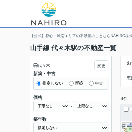
【公式】都心・城南エリアの不動産のことならNAHIRO株
山手線 代々木駅の不動産一覧
お
代々木
変更
新築・中古
恵
指定しない
新築
中古
価格
4
件
～
築年数