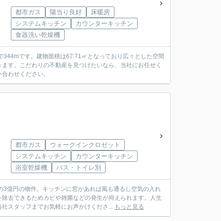
都市ガス
陽当り良好
床暖房
システムキッチン
カウンターキッチン
食器洗い乾燥機
44mです。建物面積は67.71㎡となっており広々とした空間
きます。こだわりの不動産を見つけたいなら、当社にお任せく
い合わせください。
都市ガス
ウォークインクロゼット
システムキッチン
カウンターキッチン
浴室乾燥機
バス・トイレ別
力の3億円の物件。キッチンに窓があれば風も通るし空気の入れ
を除去できるためカビや雑菌などの発生が抑えられます。人生
スタッフまでお気軽にお声かけくださ...
もっと見る