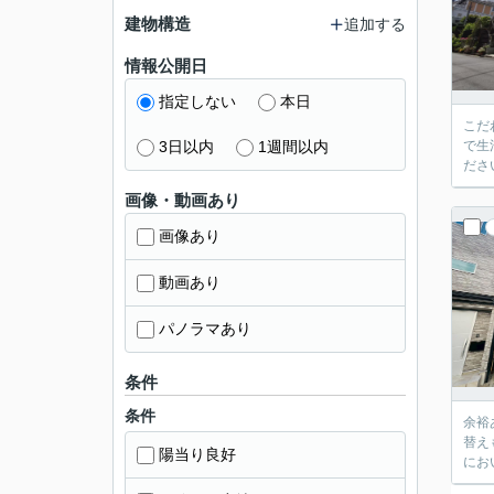
建物構造
追加する
情報公開日
指定しない
本日
こだ
3日以内
1週間以内
で生
ださ
画像・動画あり
画像あり
動画あり
パノラマあり
条件
条件
余裕
替え
陽当り良好
にお