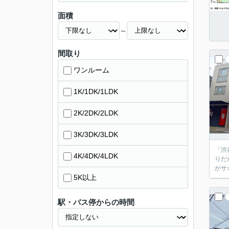
面積
～
間取り
ワンルーム
1K/1DK/1LDK
2K/2DK/2LDK
3K/3DK/3LDK
「渋
4K/4DK/4LDK
りだ
がサ
5K以上
駅・バス停からの時間