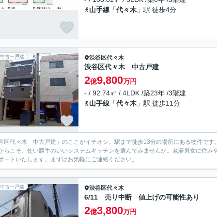
山手線
「
代々木
」駅 徒歩4分
中古一戸建
渋谷区
代々木
渋谷区代々木 中古戸建
2
9,800
億
万円
- / 92.74㎡ / 4LDK /築23年 /3階建
山手線
「
代々木
」駅 徒歩11分
谷区代々木 中古戸建」のここがイチオシ。駅まで徒歩13分の場所にある物件です
からこそ、使い勝手のいいシステムキッチンを選んでみませんか。老若男女に住み
ポートいたします。まずはお気軽にご連絡ください。
中古一戸建
渋谷区
代々木
6/11 売り中断 値上げの可能性あり
2
3,800
億
万円