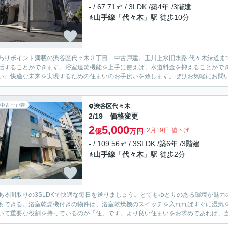
- / 67.71㎡ / 3LDK /築4年 /3階建
山手線
「
代々木
」駅 徒歩10分
わりポイント満載の渋谷区代々木３丁目 中古戸建。玉川上水旧水路 代々木緑道まで3
活することができます。浴室追焚機能を上手に使えば、水道料金を抑えることがで
い。快適な未来を実現するための住まいのお手伝いを致します。ぜひお気軽にお問
中古一戸建
渋谷区
代々木
2/19 価格変更
2
5,000
2月19日 値下げ
億
万円
- / 109.56㎡ / 3SLDK /築6年 /3階建
山手線
「
代々木
」駅 徒歩2分
ある間取りの3SLDKで快適な毎日を送りましょう。とてもゆとりのある環境が魅
もできる。浴室乾燥機付きの物件は、浴室乾燥機のスイッチを入れればすぐに湿気
いて重要な役割を持っているのが「住」です。より良い住まいをお求めであれば、当社