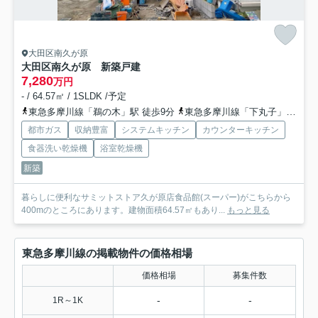
大田区南久が原
大田区南久が原 新築戸建
7,280
万円
- / 64.57㎡ / 1SLDK /予定
東急多摩川線「鵜の木」駅 徒歩9分
東急多摩川線「下丸子」駅 徒歩10分
都市ガス
収納豊富
システムキッチン
カウンターキッチン
食器洗い乾燥機
浴室乾燥機
新築
暮らしに便利なサミットストア久が原店食品館(スーパー)がこちらから
400mのところにあります。建物面積64.57㎡もあり...
もっと見る
東急多摩川線の掲載物件の価格相場
価格相場
募集件数
-
-
1R～1K