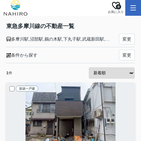
0
お気に入り
東急多摩川線の不動産一覧
多摩川駅,沼部駅,鵜の木駅,下丸子駅,武蔵新田駅,矢口渡駅,蒲田駅
変更
条件から探す
変更
1
件
新築一戸建