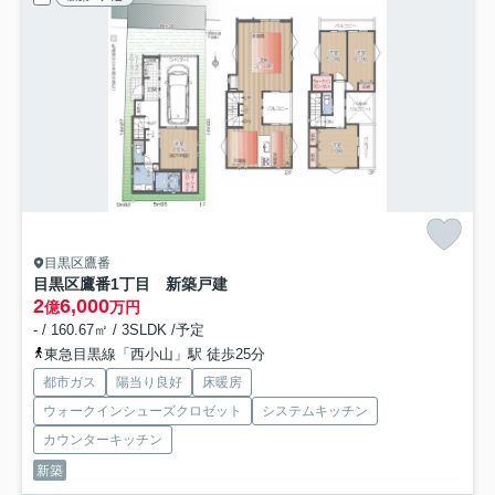
目黒区鷹番
目黒区鷹番1丁目 新築戸建
2
6,000
億
万円
- / 160.67㎡ / 3SLDK /予定
東急目黒線「西小山」駅 徒歩25分
都市ガス
陽当り良好
床暖房
ウォークインシューズクロゼット
システムキッチン
カウンターキッチン
新築