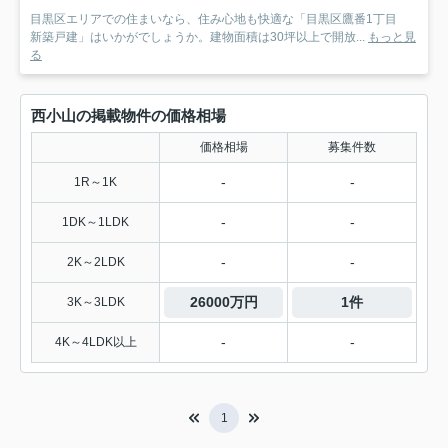
目黒区エリアでの住まいなら、住み心地も快適な「目黒区鷹番1丁目
新築戸建」はいかがでしょうか。建物面積は30坪以上で開放...
もっと見
る
西小山の掲載物件の価格相場
価格相場
募集件数
-
-
1R～1K
-
-
1DK～1LDK
-
-
2K～2LDK
26000万円
1件
3K～3LDK
-
-
4K～4LDK以上
1