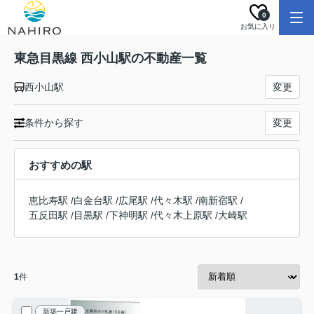
0
お気に入り
東急目黒線 西小山駅の不動産一覧
西小山駅
変更
条件から探す
変更
おすすめの駅
恵比寿駅
/
白金台駅
/
広尾駅
/
代々木駅
/
南新宿駅
/
五反田駅
/
目黒駅
/
下神明駅
/
代々木上原駅
/
大崎駅
1
件
新築一戸建