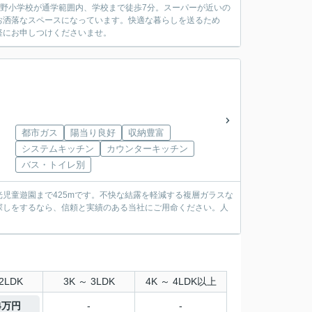
野小学校が通学範囲内、学校まで徒歩7分。スーパーが近いの
お洒落なスペースになっています。快適な暮らしを送るため
軽にお申しつけくださいませ。
都市ガス
陽当り良好
収納豊富
システムキッチン
カウンターキッチン
バス・トイレ別
児童遊園まで425mです。不快な結露を軽減する複層ガラスな
探しをするなら、信頼と実績のある当社にご用命ください。人
2LDK
3K ～ 3LDK
4K ～ 4LDK以上
24万円
-
-