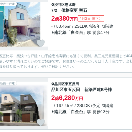
中古一戸建
渋谷区
恵比寿
7/2 価格変更 輿石
2
380
4月2日 値下げ
億
万円
- / 83.46㎡ / 2SLDK /築5年 /3階建
南北線
「
白金台
」駅 徒歩17分
区恵比寿 築浅中古戸建：山手線恵比寿駅にも近くて便利。奥三光児童遊園まで404
使いやすく汚れにくいのでご好評です。お住まいへのこだわりは十人十色です。当
報を取り扱っております。ぜひご検討ください。
新築一戸建
品川区
東五反田
品川区東五反田 新築戸建B号棟
2
6,280
億
万円
- / 167.45㎡ / 2SLDK /予定 /3階建
南北線
「
白金台
」駅 徒歩13分