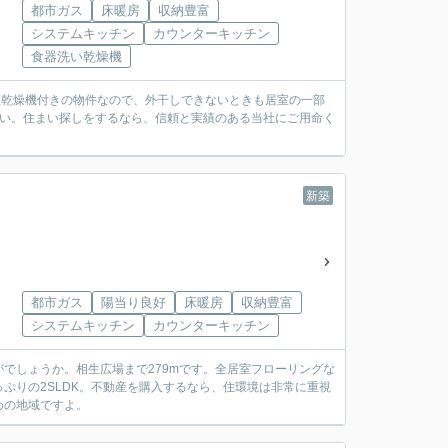
都市ガス
床暖房
収納豊富
システムキッチン
カウンターキッチン
食器洗い乾燥機
浴室乾燥機付きの物件なので、外干しできないときも居室の一部
さい。住まい探しをするなら、信頼と実績のある当社にご用命く
。
新築
都市ガス
陽当り良好
床暖房
収納豊富
システムキッチン
カウンターキッチン
でしょうか。相生広場まで279mです。全居室フローリングな
ぷりの2SLDK。不動産を購入するなら、住環境は非常に重視
めの地域ですよ。