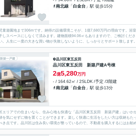
南北線
「
白金台
」駅 徒歩15分
児童遊園地まで306mです。納得の設備環境こそが、1億7,680万円の理由です。
干しスペースにしなくて済みます。建物面積94.06㎡もありますので、ご検討くだ
い。人生に一度の大きな買い物が失敗しないように、しっかりとサポート致します
新築一戸建
品川区
東五反田
品川区東五反田 新築戸建A号棟
2
5,280
億
万円
- / 164.62㎡ / 2SLDK /予定 /3階建
南北線
「
白金台
」駅 徒歩13分
区エリアでの住まいなら、住み心地も快適な「品川区東五反田 新築戸建」はいかが
跡を気にせずに物を置くことができます。楽しく快適に生活をしたい方は収納もたっ
べき点です。品川区は住み良い環境が整っているので、不動産を購入するにはお勧