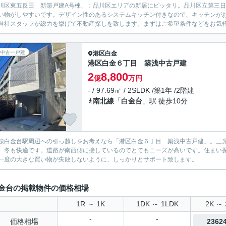
川区東五反田 新築戸建A号棟」：品川区エリアの新居にピッタリ。品川区立第三日
い物がしやすいです。デザイン性のあるシステムキッチン付きなので、キッチンが
当社スタッフが総力を挙げて不動産探しを致します。まずはご希望条件などをお気
中古一戸建
港区
白金
港区白金６丁目 築浅中古戸建
2
8,800
億
万円
- / 97.69㎡ / 2SLDK /築1年 /2階建
南北線
「
白金台
」駅 徒歩10分
線白金台駅周辺への引っ越しをお考えなら「港区白金６丁目 築浅中古戸建」。三光
、冬も快適です。道路が南西側に接しているのでとてもニーズが高いです。住まい
一度の大きな買い物が失敗しないように、しっかりとサポート致します。
金台の掲載物件の価格相場
1R ～ 1K
1DK ～ 1LDK
2K ～ 
-
-
価格相場
236