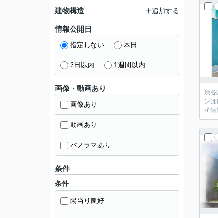
建物構造
追加する
情報公開日
指定しない
本日
3日以内
1週間以内
画像・動画あり
渋谷
ンは
画像あり
産情
動画あり
パノラマあり
条件
条件
陽当り良好