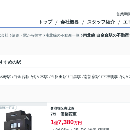
営業時間
トップ
会社概要
スタッフ紹介
エ
南北線 白金台駅の不動産
式会社
沿線・駅から探す
南北線の不動産一覧
すすめの駅
比寿駅
/
白金台駅
/
代々木駅
/
五反田駅
/
目黒駅
/
南新宿駅
/
下神明駅
/
代々
新築一戸建
渋谷区
恵比寿
7/9 価格変更
1
7,380
億
万円
- / 94.06㎡ / 2SLDK /予定 /3階建