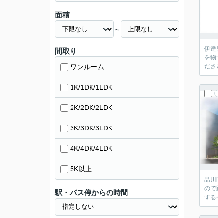
面積
～
伊達
間取り
を物
ワンルーム
ださ
1K/1DK/1LDK
2K/2DK/2LDK
3K/3DK/3LDK
4K/4DK/4LDK
5K以上
品川
ので
駅・バス停からの時間
する