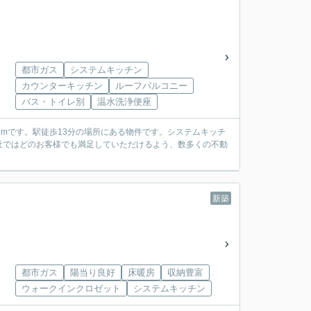
都市ガス
システムキッチン
カウンターキッチン
ルーフバルコニー
バス・トイレ別
温水洗浄便座
mです。駅徒歩13分の場所にある物件です。システムキッチ
社ではどのお客様でも満足していただけるよう、数多くの不動
新築
都市ガス
陽当り良好
床暖房
収納豊富
ウォークインクロゼット
システムキッチン