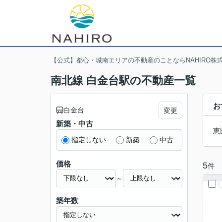
【公式】都心・城南エリアの不動産のことならNAHIRO株
南北線 白金台駅の不動産一覧
お
白金台
変更
新築・中古
恵
指定しない
新築
中古
価格
5
件
～
築年数