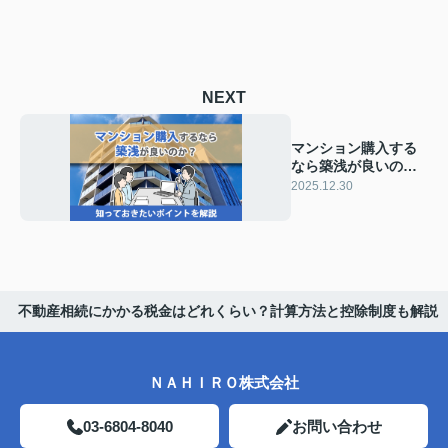
NEXT
マンション購入する
なら築浅が良いの
か？知っておきたい
2025.12.30
ポイントを解説
不動産相続にかかる税金はどれくらい？計算方法と控除制度も解説
ＮＡＨＩＲＯ株式会社
03-6804-8040
お問い合わせ