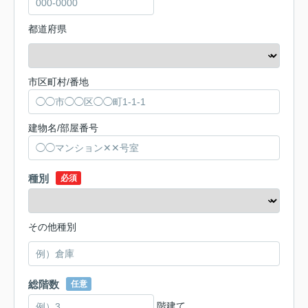
都道府県
市区町村/番地
建物名/部屋番号
種別
必須
その他種別
総階数
任意
階建て