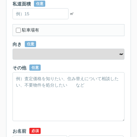
私道面積
任意
㎡
駐車場有
向き
任意
その他
任意
お名前
必須