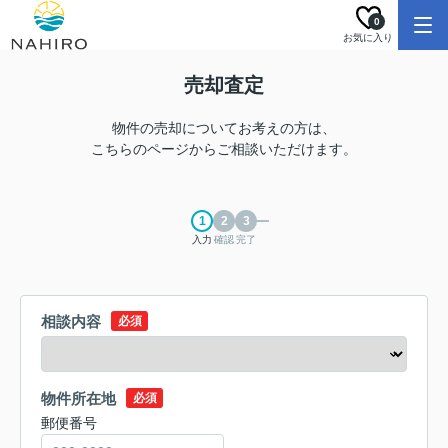
0
お気に入り
売却査定
物件の売却についてお考えの方は、
こちらのページからご相談いただけます。
入力
確認
完了
相談内容
必須
物件所在地
必須
郵便番号