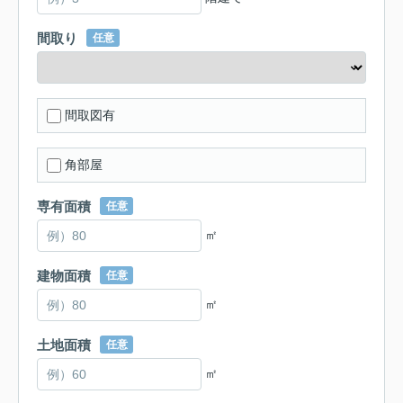
間取り
任意
間取図有
角部屋
専有面積
任意
㎡
建物面積
任意
㎡
土地面積
任意
㎡