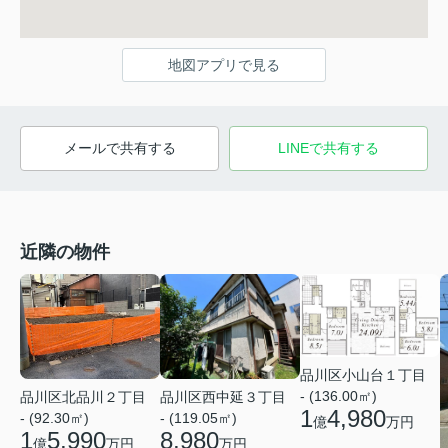
地図アプリで見る
メールで共有する
LINEで共有する
近隣の物件
品川区小山台１丁目
- (136.00㎡)
品川区北品川２丁目
品川区西中延３丁目
1
4,980
- (92.30㎡)
- (119.05㎡)
億
万円
1
5,990
8,980
億
万円
万円