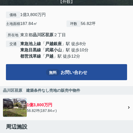
【外観】
1億3,800万円
価格
187.84㎡
56.82坪
土地面積
坪数
東京都
品川区
荏原
２丁目
所在地
東急池上線
「
戸越銀座
」駅 徒歩8分
交通
東急目黒線
「
武蔵小山
」駅 徒歩10分
都営浅草線
「
戸越
」駅 徒歩12分
お問い合わせ
無料
品川区荏原 建築条件なし売地の販売中物件
1億3,800万円
56.82坪(187.84㎡)
周辺施設