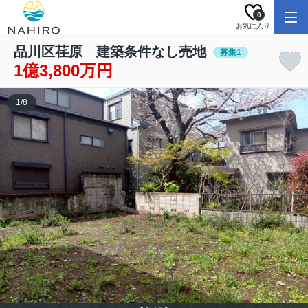
0
お気に入り
品川区荏原 建築条件なし売地
募集1
1億3,800万円
1
/
8