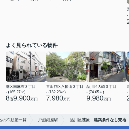
-
よく見られている物件
港区南麻布３丁目
世田谷区八幡山３丁目
品川区大崎３丁目
- (165.27㎡)
- (132.23㎡)
- (74.65㎡)
-
8
9,900
7,980
9,980
億
万円
万円
万円
区の不動産一覧
戸越銀座駅
品川区荏原 建築条件なし売地