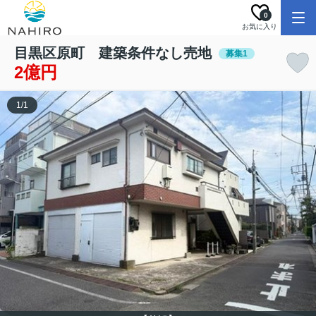
0
お気に入り
目黒区原町 建築条件なし売地
募集1
2億円
1
/
1