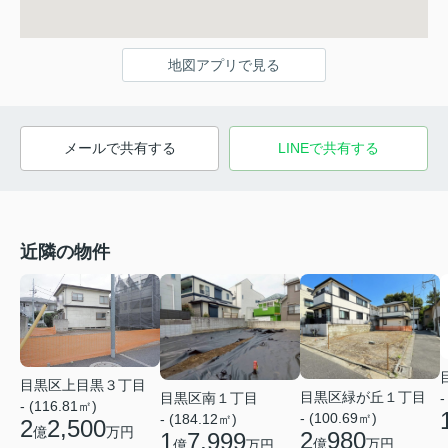
地図アプリで見る
メールで共有する
LINEで共有する
近隣の物件
目黒区上目黒３丁目
目黒区緑が丘１丁目
目黒区南１丁目
-
- (116.81㎡)
- (100.69㎡)
- (184.12㎡)
2
2,500
億
万円
2
980
1
7,999
億
万円
億
万円