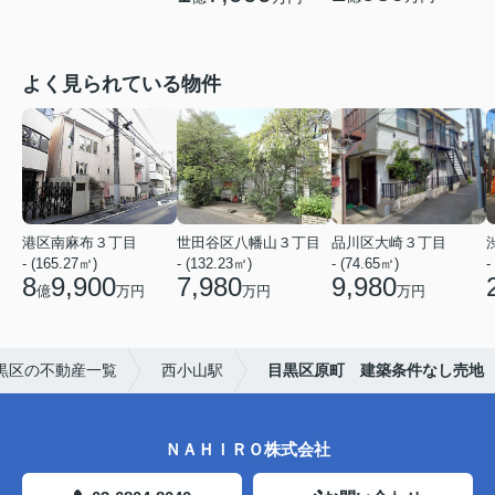
よく見られている物件
港区南麻布３丁目
世田谷区八幡山３丁目
品川区大崎３丁目
- (165.27㎡)
- (132.23㎡)
- (74.65㎡)
-
8
9,900
7,980
9,980
億
万円
万円
万円
黒区の不動産一覧
西小山駅
目黒区原町 建築条件なし売地
ＮＡＨＩＲＯ株式会社