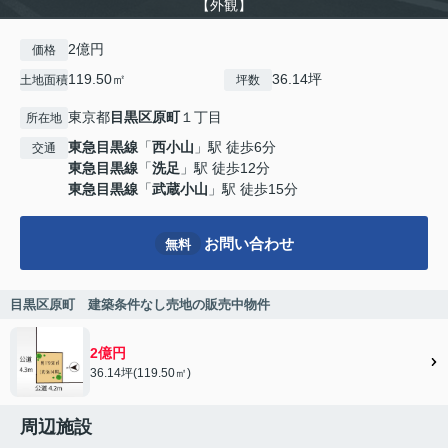
【外観】
2億円
価格
119.50㎡
36.14坪
土地面積
坪数
東京都
目黒区
原町
１丁目
所在地
東急目黒線
「
西小山
」駅 徒歩6分
交通
東急目黒線
「
洗足
」駅 徒歩12分
東急目黒線
「
武蔵小山
」駅 徒歩15分
お問い合わせ
無料
目黒区原町 建築条件なし売地の販売中物件
2億円
36.14坪(119.50㎡)
周辺施設