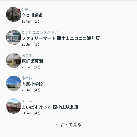
公園
立会川緑道
134ｍ（2分）
コンビニエンスストア
ファミリーマート 西小山ニコニコ通り店
200ｍ（3分）
保育園
原町保育園
201ｍ（3分）
小学校
向原小学校
280ｍ（4分）
スーパー
まいばすけっと 西小山駅北店
316ｍ（4分）
すべて見る