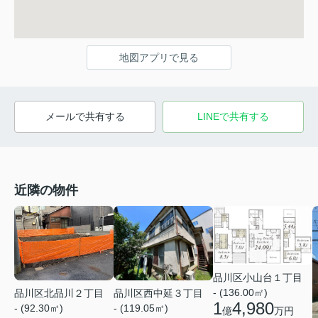
地図アプリで見る
メールで共有する
LINEで共有する
近隣の物件
品川区小山台１丁目
- (136.00㎡)
品川区北品川２丁目
品川区西中延３丁目
1
4,980
- (92.30㎡)
- (119.05㎡)
億
万円