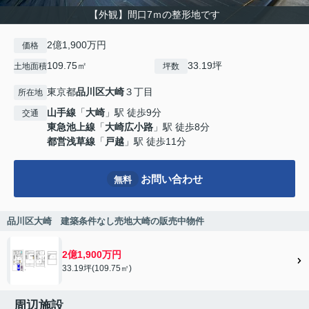
【外観】間口7ｍの整形地です
2億1,900万円
価格
109.75㎡
33.19坪
土地面積
坪数
東京都
品川区
大崎
３丁目
所在地
山手線
「
大崎
」駅 徒歩9分
交通
東急池上線
「
大崎広小路
」駅 徒歩8分
都営浅草線
「
戸越
」駅 徒歩11分
お問い合わせ
無料
品川区大崎 建築条件なし売地大崎の販売中物件
2億1,900万円
33.19坪(109.75㎡)
周辺施設