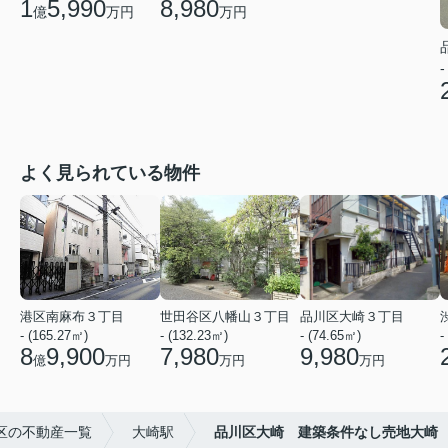
1
5,990
8,980
億
万円
万円
-
よく見られている物件
港区南麻布３丁目
世田谷区八幡山３丁目
品川区大崎３丁目
- (165.27㎡)
- (132.23㎡)
- (74.65㎡)
-
8
9,900
7,980
9,980
億
万円
万円
万円
区の不動産一覧
大崎駅
品川区大崎 建築条件なし売地大崎