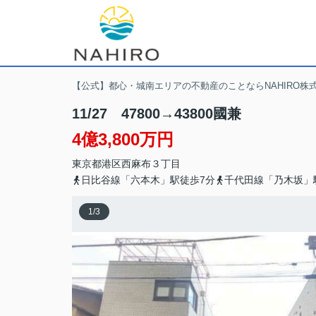
【公式】都心・城南エリアの不動産のことならNAHIRO株
11/27 47800→43800國兼
4億3,800万円
東京都
港区
西麻布
３丁目
日比谷線「六本木」駅徒歩7分
千代田線「乃木坂」
1
/
3