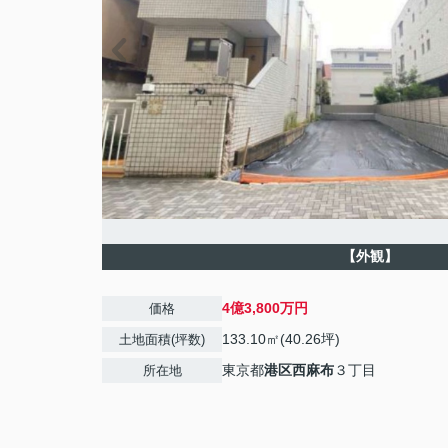
【外観】
4億3,800万円
価格
133.10㎡(40.26坪)
土地面積(坪数)
東京都
港区
西麻布
３丁目
所在地