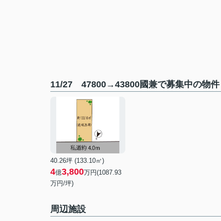
11/27 47800→43800國兼で募集中の物件
40.26坪 (133.10㎡)
4
3,800
億
万円(1087.93
万円/坪)
周辺施設