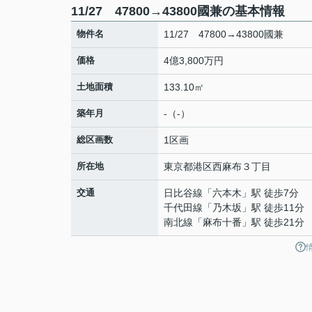
11/27 47800→43800國兼の基本情報
物件名
11/27 47800→43800國兼
価格
4億3,800万円
土地面積
133.10㎡
築年月
-（-）
総区画数
1区画
所在地
東京都
港区
西麻布
３丁目
交通
日比谷線
「
六本木
」駅 徒歩7分
千代田線
「
乃木坂
」駅 徒歩11分
南北線
「
麻布十番
」駅 徒歩21分