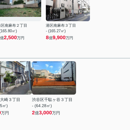
港区南麻布２丁目
港区南麻布３丁目
 (165.80㎡)
- (165.27㎡)
2,500
8
9,900
億
万円
億
万円
大崎３丁目
渋谷区千駄ヶ谷３丁目
65㎡)
- (64.28㎡)
0
2
3,000
万円
億
万円