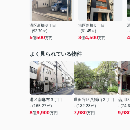
港区新橋６丁目
港区新橋５丁目
- (92.70㎡)
- (61.45㎡)
-
5
500
3
4,500
4
億
万円
億
万円
よく見られている物件
港区南麻布３丁目
世田谷区八幡山３丁目
品川区
- (165.27㎡)
- (132.23㎡)
- (74.
8
9,900
7,980
9,98
億
万円
万円