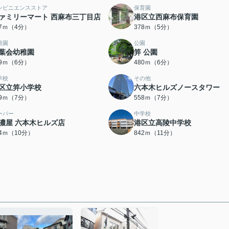
ンビニエンスストア
保育園
ァミリーマート 西麻布三丁目店
港区立西麻布保育園
47ｍ（4分）
378ｍ（5分）
稚園
公園
葉会幼稚園
笄 公園
59ｍ（6分）
480ｍ（6分）
学校
その他
区立笄小学校
六本木ヒルズノースタワー
49ｍ（7分）
558ｍ（7分）
ーパー
中学校
濃屋 六本木ヒルズ店
港区立高陵中学校
64ｍ（10分）
842ｍ（11分）