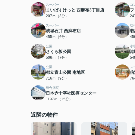
スーパー
コ
まいばすけっと 西麻布3丁目店
フ
207ｍ（3分）
2
スーパー
幼
成城石井 西麻布店
若
455ｍ（6分）
4
公園
小
さくら坂公園
港
506ｍ（7分）
5
公園
ス
都立青山公園 南地区
信
716ｍ（9分）
7
総合病院
日本赤十字社医療センター
1197ｍ（15分）
近隣の物件