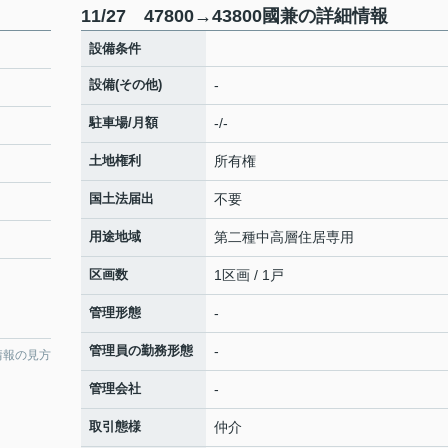
11/27 47800→43800國兼の詳細情報
設備条件
設備(その他)
-
駐車場/月額
-/-
土地権利
所有権
国土法届出
不要
用途地域
第二種中高層住居専用
区画数
1区画 / 1戸
管理形態
-
管理員の勤務形態
-
情報の見方
管理会社
-
取引態様
仲介