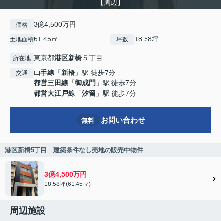
【周辺】
3億4,500万円
価格
61.45㎡
18.58坪
土地面積
坪数
東京都
港区
新橋
５丁目
所在地
山手線
「
新橋
」駅 徒歩7分
交通
都営三田線
「
御成門
」駅 徒歩7分
都営大江戸線
「
汐留
」駅 徒歩7分
お問い合わせ
無料
港区新橋5丁目 建築条件なし売地の販売中物件
3億4,500万円
18.58坪(61.45㎡)
周辺施設