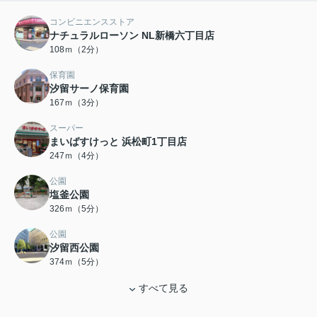
コンビニエンスストア
ナチュラルローソン NL新橋六丁目店
108ｍ（2分）
保育園
汐留サーノ保育園
167ｍ（3分）
スーパー
まいばすけっと 浜松町1丁目店
247ｍ（4分）
公園
塩釜公園
326ｍ（5分）
公園
汐留西公園
374ｍ（5分）
すべて見る