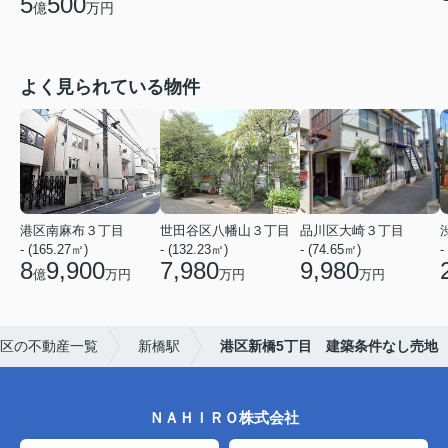
5
500
億
万円
よく見られている物件
港区南麻布３丁目
世田谷区八幡山３丁目
品川区大崎３丁目
- (165.27㎡)
- (132.23㎡)
- (74.65㎡)
-
8
9,900
7,980
9,980
億
万円
万円
万円
区の不動産一覧
新橋駅
港区新橋5丁目 建築条件なし売地
ＮＡＨＩＲＯ株式会社