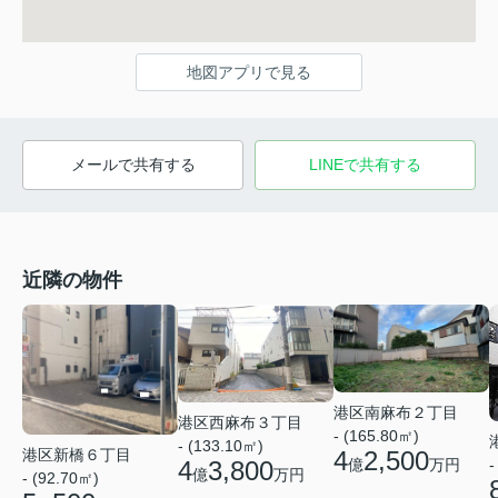
地図アプリで見る
メールで共有する
LINEで共有する
近隣の物件
港区南麻布２丁目
港区西麻布３丁目
- (165.80㎡)
- (133.10㎡)
4
2,500
港区新橋６丁目
4
3,800
億
万円
-
億
万円
- (92.70㎡)