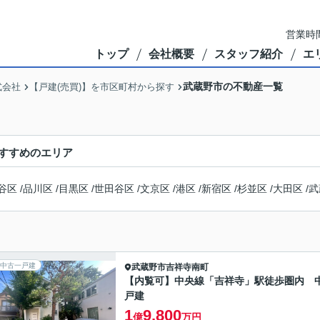
営業時間
トップ
会社概要
スタッフ紹介
エ
武蔵野市の不動産一覧
式会社
【戸建(売買)】を市区町村から探す
すすめのエリア
谷区
/
品川区
/
目黒区
/
世田谷区
/
文京区
/
港区
/
新宿区
/
杉並区
/
大田区
/
武
中古一戸建
武蔵野市
吉祥寺南町
【内覧可】中央線「吉祥寺」駅徒歩圏内 
戸建
1
9,800
億
万円