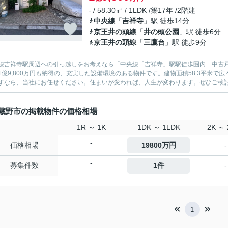
- / 58.30㎡ / 1LDK /築17年 /2階建
中央線
「
吉祥寺
」駅 徒歩14分
京王井の頭線
「
井の頭公園
」駅 徒歩6分
京王井の頭線
「
三鷹台
」駅 徒歩9分
線吉祥寺駅周辺への引っ越しをお考えなら「中央線「吉祥寺」駅駅徒歩圏内 中古
1億9,800万円も納得の、充実した設備環境のある物件です。建物面積58.3平米
すなら、当社にお任せください。住まいが変われば、人生が変わります。ぜひご検
蔵野市の掲載物件の価格相場
1R ～ 1K
1DK ～ 1LDK
2K ～ 
-
価格相場
19800万円
-
-
募集件数
1件
-
1