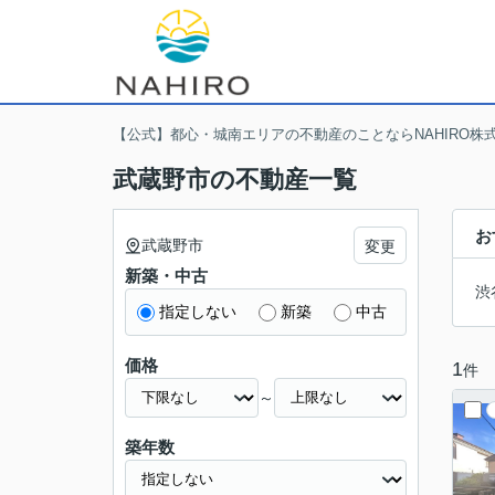
【公式】都心・城南エリアの不動産のことならNAHIRO株
武蔵野市の不動産一覧
お
武蔵野市
変更
新築・中古
渋
指定しない
新築
中古
価格
1
件
～
築年数