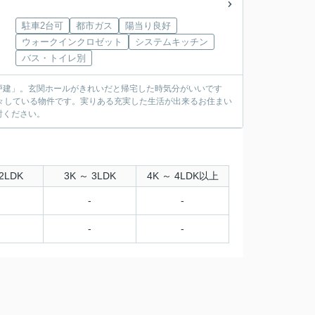
駐車2台可
都市ガス
陽当り良好
ウォークインクロゼット
システムキッチン
バス・トイレ別
戸建」。玄関ホールがきれいだと帰宅した時気分がいいです
で広々している物件です。実りある充実した生活が出来るお住まい
討ください。
2LDK
3K ～ 3LDK
4K ～ 4LDK以上
-
-
-
-