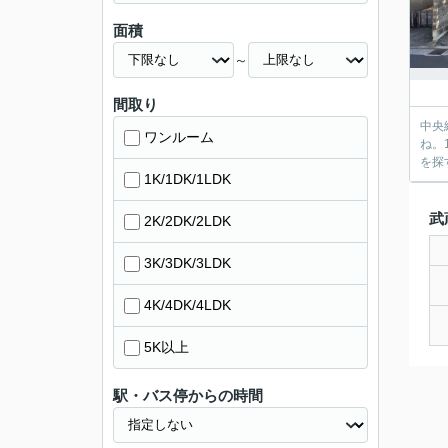
面積
～
間取り
中央
ワンルーム
ね。
を探
1K/1DK/1LDK
武
2K/2DK/2LDK
3K/3DK/3LDK
4K/4DK/4LDK
5K以上
駅・バス停からの時間