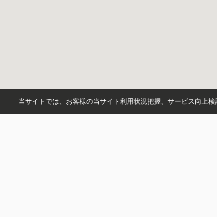
当サイトでは、お客様の当サイト利用状況把握、サービス向上検討
ＮＡＨＩＲＯ株式会社
〒150-0046
東京都渋谷区松濤２丁目7-12 松濤ハウス 1階
営業時間：
10:00～19:00
定休日：
火曜日・水曜日
お問い合わせ