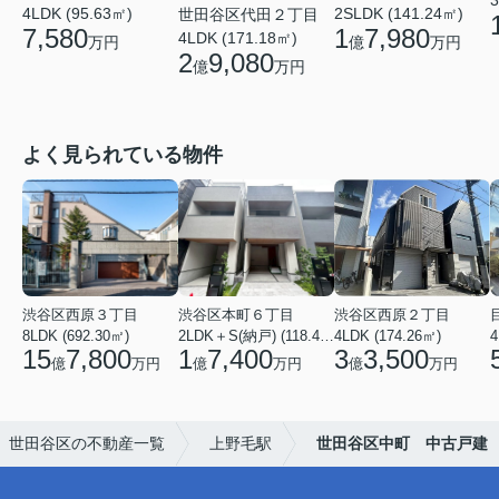
3
4LDK (95.63㎡)
2SLDK (141.24㎡)
世田谷区代田２丁目
7,580
1
7,980
4LDK (171.18㎡)
万円
億
万円
2
9,080
億
万円
よく見られている物件
渋谷区西原３丁目
渋谷区本町６丁目
渋谷区西原２丁目
8LDK (692.30㎡)
2LDK＋S(納戸) (118.45㎡)
4LDK (174.26㎡)
4
15
7,800
1
7,400
3
3,500
億
万円
億
万円
億
万円
世田谷区の不動産一覧
上野毛駅
世田谷区中町 中古戸建