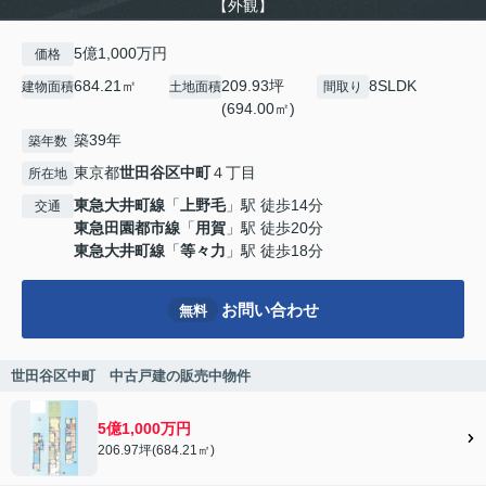
【外観】
5億1,000万円
価格
684.21㎡
209.93坪
8SLDK
建物面積
土地面積
間取り
(694.00㎡)
築39年
築年数
東京都
世田谷区
中町
４丁目
所在地
東急大井町線
「
上野毛
」駅 徒歩14分
交通
東急田園都市線
「
用賀
」駅 徒歩20分
東急大井町線
「
等々力
」駅 徒歩18分
お問い合わせ
無料
世田谷区中町 中古戸建の販売中物件
5億1,000万円
206.97坪(684.21㎡)