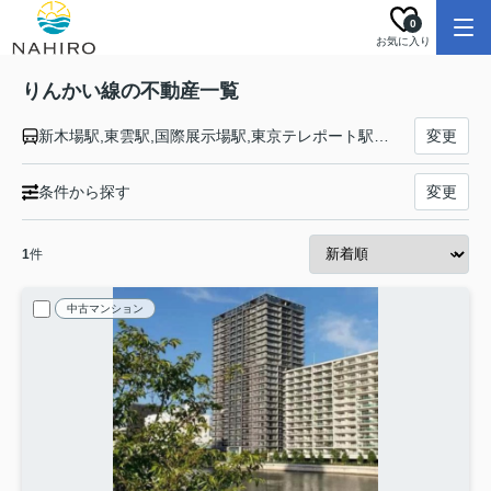
0
お気に入り
りんかい線の不動産一覧
新木場駅,東雲駅,国際展示場駅,東京テレポート駅,天王洲アイル駅,品川シーサイド駅,大井町駅,大崎駅
変更
条件から探す
変更
1
件
中古マンション