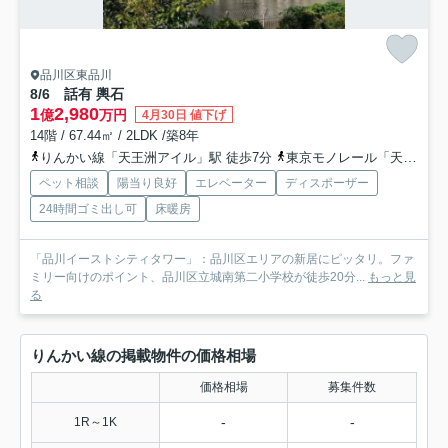
品川区東品川
8/6 話有 輿石
1
2,980
億
万円
4月30日 値下げ
14階 / 67.44㎡ / 2LDK /築8年
りんかい線「天王洲アイル」駅 徒歩7分
東京モノレール「天王洲アイル」駅 徒歩5分
ペット相談
陽当り良好
エレベーター
ディスポーザー
24時間ゴミ出し可
床暖房
「品川イーストシティタワー」：品川区エリアの新居にピッタリ。ファ
ミリー向けのポイント、品川区立城南第二小学校が徒歩20分...
もっと見
る
りんかい線の掲載物件の価格相場
価格相場
募集件数
-
-
1R～1K