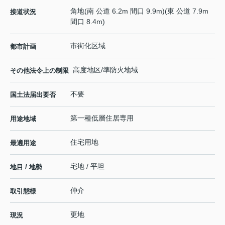
角地(南 公道 6.2m 間口 9.9m)(東 公道 7.9m
接道状況
間口 8.4m)
市街化区域
都市計画
高度地区/準防火地域
その他法令上の制限
不要
国土法届出要否
第一種低層住居専用
用途地域
住宅用地
最適用途
宅地 / 平坦
地目 / 地勢
仲介
取引態様
更地
現況