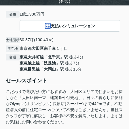
【外観】
1億1,980万円
価格
支払いシミュレーション
30.37坪(100.40㎡)
土地面積
東京都
大田区
南千束
１丁目
所在地
東急大井町線
「
北千束
」駅 徒歩4分
交通
東急池上線
「
洗足池
」駅 徒歩7分
東急目黒線
「
大岡山
」駅 徒歩15分
セールスポイント
こだわりで選びたい方におすすめ。大田区エリアで住まいをお探
しなら「大田区南千束 建築条件付売地」。日々の暮らしに便利
なOlympic(オリンピック) 長原店(スーパー)まで442mです。不動
産購入の前に住宅ローンについて不安はございませんか。当社ス
タッフが丁寧に解説し、お客様の不安を解消いたします。まずは
お気軽にお問い合わせください。