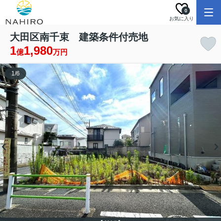
0
お気に入り
大田区南千束 建築条件付売地
1
1,980
億
万円
1
/
6