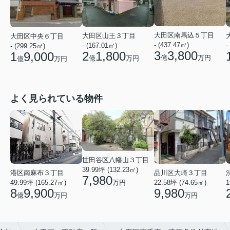
大田区南馬込５丁目
大田区山王３丁目
大田区中央６丁目
- (437.47㎡)
- (167.01㎡)
-
- (299.25㎡)
3
3,800
2
1,800
1
9,000
億
万円
億
万円
億
万円
よく見られている物件
世田谷区八幡山３丁目
39.99坪 (132.23㎡)
港区南麻布３丁目
品川区大崎３丁目
7,980
49.99坪 (165.27㎡)
1
22.58坪 (74.65㎡)
万円
8
9,900
9,980
億
万円
万円