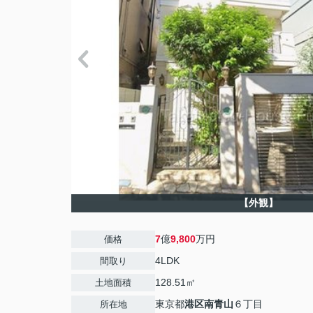
【外観】
7
億
9,800
万円
価格
4LDK
間取り
128.51㎡
土地面積
東京都
港区
南青山
６丁目
所在地