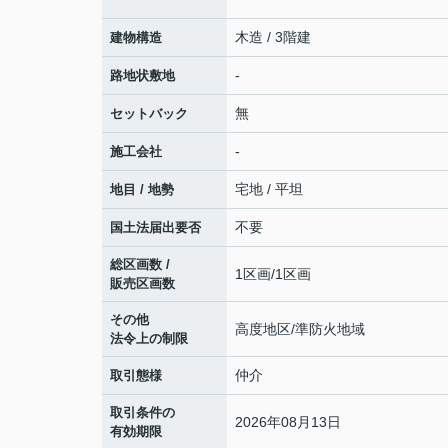
木造 / 3階建
建物構造
-
路地状敷地
無
セットバック
-
施工会社
宅地 / 平坦
地目 / 地勢
不要
国土法届出要否
総区画数 /
1区画/1区画
販売区画数
その他
高度地区/準防火地域
法令上の制限
仲介
取引態様
取引条件の
2026年08月13日
有効期限