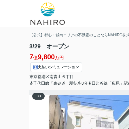
【公式】都心・城南エリアの不動産のことならNAHIRO株
3/29 オープン
7
9,800
億
万円
支払いシミュレーション
東京都
港区
南青山
６丁目
千代田線「表参道」駅徒歩8分
日比谷線「広尾」駅
1
/
3