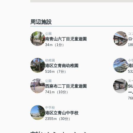
周辺施設
公園
コ
南青山六丁目児童遊園
ロ
34ｍ（1分）
1
幼稚園
小
港区立青南幼稚園
港
516ｍ（7分）
5
公園
ス
西麻布二丁目児童遊園
S
741ｍ（10分）
ー
7
中学校
港区立青山中学校
2355ｍ（30分）