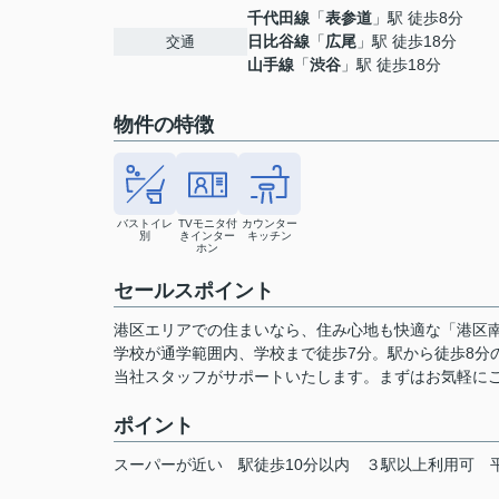
千代田線
「
表参道
」駅 徒歩8分
日比谷線
「
広尾
」駅 徒歩18分
交通
山手線
「
渋谷
」駅 徒歩18分
物件の特徴
バストイレ
TVモニタ付
カウンター
別
きインター
キッチン
ホン
セールスポイント
港区エリアでの住まいなら、住み心地も快適な「港区
学校が通学範囲内、学校まで徒歩7分。駅から徒歩8分
当社スタッフがサポートいたします。まずはお気軽に
ポイント
スーパーが近い
駅徒歩10分以内
３駅以上利用可