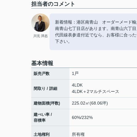
担当者のコメント
新着情報：港区南青山 オーダーメード輸
南青山七丁目店があります。南青山六丁目
代田線表参道付近でなら、お客様に合った
川元 洋志
下さい。
基本情報
1戸
販売戸数
4LDK
間取り / 詳細
4LDK＋2マルチスペース
225.02㎡(68.06坪)
建物面積(坪数)
建ぺい率 /
60%/232%
容積率
所有権
土地権利