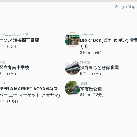
Google Ma
ンビニエンスストア
スーパー
ーソン 渋谷四丁目店
Bio c' Bon(ビオ セ ボン) 
80ｍ（3分）
り店
390ｍ（5分）
学校
保育園
区立青南小学校
渋谷東ちとせ保育園
32ｍ（7分）
611ｍ（8分）
ーパー
公園
UPER A MARKET AOYAMA(ス
常磐松公園
パー エー マーケット アオヤマ)
894ｍ（12分）
68ｍ（10分）